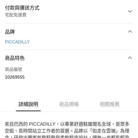
付款與運送方式
宅配免運費
付款方式
品牌
信用卡一次付款
PICCADILLY
超商取貨付款
商品特色
LINE Pay
商品編號
Apple Pay
10269555
街口支付
悠遊付
ATM付款
詳細說明
商品規格
相關推薦
運送方式
來自巴西的 PICCADILLY，以專業舒適鞋履聞名全球，是眾多
全家取貨付款
空姐、長時間站立工作者的首選。品牌以「如走在雲端」為理
念，研發出獨家氣墊鞋墊與柔軟鞋底設計，讓每一步都能輕盈
每筆NT$80，滿NT$2,000(含以上)免運費