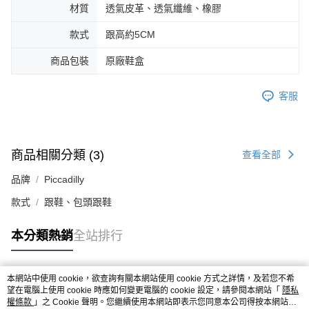
材質
透氣皮革、透氣纖維、橡膠
款式
跟高約5CM
商品包裝
原廠鞋盒
客服
商品相關分類 (3)
查看全部
品牌
Piccadilly
款式
跟鞋、包頭跟鞋
本分類熱銷
全站排行
本網站中使用 cookie，欲查詢有關本網站使用 cookie 方式之詳情，及若您不希
熱門標籤
望在電腦上使用 cookie 時應如何變更電腦的 cookie 設定，請參閱本網站「
隱私
權條款
」之 Cookie 聲明。您繼續使用本網站即表示您同意本公司得按本網站使