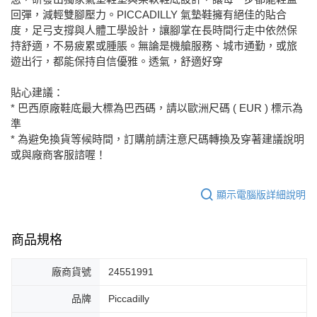
回彈，減輕雙腳壓力。PICCADILLY 氣墊鞋擁有絕佳的貼合
7-11取貨付款
度，足弓支撐與人體工學設計，讓腳掌在長時間行走中依然保
每筆NT$80，滿NT$2,000(含以上)免運費
持舒適，不易疲累或腫脹。無論是機艙服務、城市通勤，或旅
遊出行，都能保持自信優雅。透氣，舒適好穿
宅配
免運費
貼心建議：
* 巴西原廠鞋底最大標為巴西碼，請以歐洲尺碼 ( EUR ) 標示為
付款後門市自取
準
每筆NT$80，滿NT$2,000(含以上)免運費
* 為避免換貨等候時間，訂購前請注意尺碼轉換及穿著建議說明
或與廠商客服諮喔！
顯示電腦版詳細說明
商品規格
廠商貨號
24551991
品牌
Piccadilly