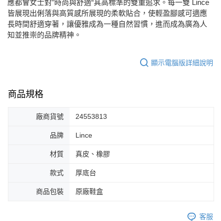
應都會女士對”時尚與舒適“其高標準的雙重追求。每一雙 Lince
每筆NT$80，滿NT$2,000(含以上)免運費
皆展現出俐落與高質感所展現的柔軟貼合，使輕盈腳感可適應
長時間舒適穿著，讓優雅成為一種自然習慣，進而成為廣為人
知並推崇的品牌精神。
顯示電腦版詳細說明
商品規格
廠商貨號
24553813
品牌
Lince
材質
真皮、橡膠
款式
厚底台
商品包裝
原廠鞋盒
客服