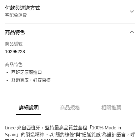
付款與運送方式
宅配免運費
付款方式
商品特色
信用卡一次付款
商品編號
LINE Pay
10295228
Apple Pay
商品特色
街口支付
西班牙原廠進口
舒適真皮，好穿百搭
悠遊付
ATM付款
詳細說明
商品規格
相關推薦
運送方式
宅配
Lince 來自西班牙，堅持最高品質並全程「100% Made in
免運費
Spain」的製造精神。以“簡約線條”與“細膩質感”為設計語言，呼
付款後門市自取