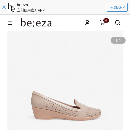
beeza
開啟APP
立刻使用官方APP
0
1
/
4