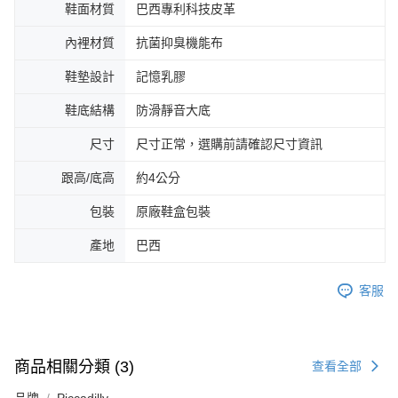
鞋面材質
巴西專利科技皮革
內裡材質
抗菌抑臭機能布
鞋墊設計
記憶乳膠
鞋底結構
防滑靜音大底
尺寸
尺寸正常，選購前請確認尺寸資訊
跟高/底高
約4公分
包裝
原廠鞋盒包裝
產地
巴西
客服
商品相關分類 (3)
查看全部