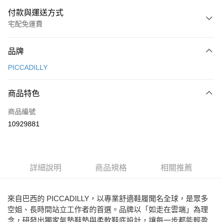
付款與運送方式
宅配免運費
付款方式
品牌
信用卡一次付款
PICCADILLY
Apple Pay
商品特色
街口支付
商品編號
悠遊付
10929881
ATM付款
運送方式
詳細說明
商品規格
相關推薦
宅配
免運費
來自巴西的 PICCADILLY，以專業舒適鞋履聞名全球，是眾多
空姐、長時間站立工作者的首選。品牌以「如走在雲端」為理
念，研發出獨家氣墊鞋墊與柔軟鞋底設計，讓每一步都能輕盈