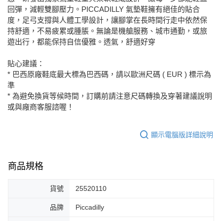
回彈，減輕雙腳壓力。PICCADILLY 氣墊鞋擁有絕佳的貼合
度，足弓支撐與人體工學設計，讓腳掌在長時間行走中依然保
持舒適，不易疲累或腫脹。無論是機艙服務、城市通勤，或旅
遊出行，都能保持自信優雅。透氣，舒適好穿
貼心建議：
* 巴西原廠鞋底最大標為巴西碼，請以歐洲尺碼 ( EUR ) 標示為
準
* 為避免換貨等候時間，訂購前請注意尺碼轉換及穿著建議說明
或與廠商客服諮喔！
顯示電腦版詳細說明
商品規格
貨號
25520110
品牌
Piccadilly