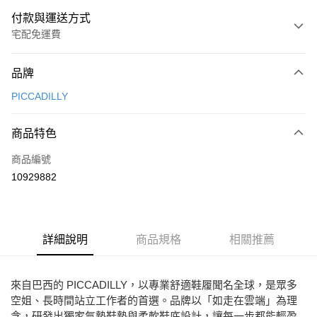
付款與運送方式
宅配免運費
付款方式
品牌
信用卡一次付款
PICCADILLY
Apple Pay
商品特色
街口支付
商品編號
悠遊付
10929882
ATM付款
運送方式
詳細說明
商品規格
相關推薦
宅配
免運費
來自巴西的 PICCADILLY，以專業舒適鞋履聞名全球，是眾多
空姐、長時間站立工作者的首選。品牌以「如走在雲端」為理
念，研發出獨家氣墊鞋墊與柔軟鞋底設計，讓每一步都能輕盈