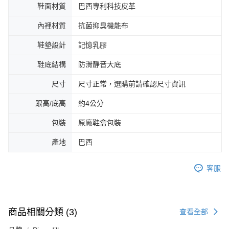
鞋面材質
巴西專利科技皮革
內裡材質
抗菌抑臭機能布
鞋墊設計
記憶乳膠
鞋底結構
防滑靜音大底
尺寸
尺寸正常，選購前請確認尺寸資訊
跟高/底高
約4公分
包裝
原廠鞋盒包裝
產地
巴西
客服
商品相關分類 (3)
查看全部