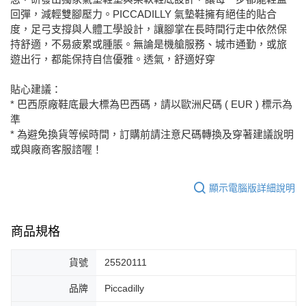
回彈，減輕雙腳壓力。PICCADILLY 氣墊鞋擁有絕佳的貼合
度，足弓支撐與人體工學設計，讓腳掌在長時間行走中依然保
持舒適，不易疲累或腫脹。無論是機艙服務、城市通勤，或旅
遊出行，都能保持自信優雅。透氣，舒適好穿
貼心建議：
* 巴西原廠鞋底最大標為巴西碼，請以歐洲尺碼 ( EUR ) 標示為
準
* 為避免換貨等候時間，訂購前請注意尺碼轉換及穿著建議說明
或與廠商客服諮喔！
顯示電腦版詳細說明
商品規格
貨號
25520111
品牌
Piccadilly