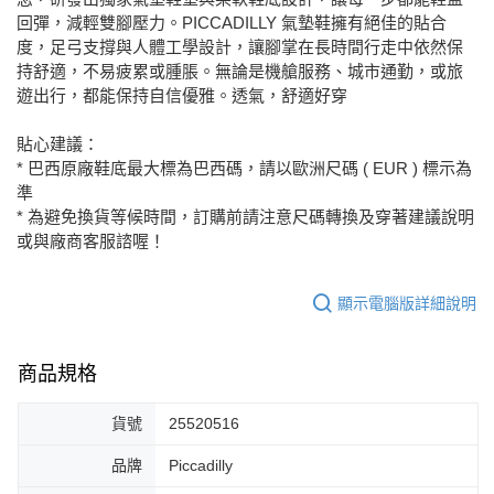
回彈，減輕雙腳壓力。PICCADILLY 氣墊鞋擁有絕佳的貼合
度，足弓支撐與人體工學設計，讓腳掌在長時間行走中依然保
持舒適，不易疲累或腫脹。無論是機艙服務、城市通勤，或旅
遊出行，都能保持自信優雅。透氣，舒適好穿
貼心建議：
* 巴西原廠鞋底最大標為巴西碼，請以歐洲尺碼 ( EUR ) 標示為
準
* 為避免換貨等候時間，訂購前請注意尺碼轉換及穿著建議說明
或與廠商客服諮喔！
顯示電腦版詳細說明
商品規格
貨號
25520516
品牌
Piccadilly