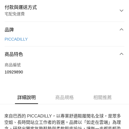
付款與運送方式
宅配免運費
付款方式
品牌
信用卡一次付款
PICCADILLY
Apple Pay
商品特色
街口支付
商品編號
悠遊付
10929890
ATM付款
運送方式
詳細說明
商品規格
相關推薦
宅配
免運費
來自巴西的 PICCADILLY，以專業舒適鞋履聞名全球，是眾多
空姐、長時間站立工作者的首選。品牌以「如走在雲端」為理
念，研發出獨家氣墊鞋墊與柔軟鞋底設計，讓每一步都能輕盈