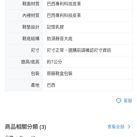
鞋面材質
巴西專利科技皮革
內裡材質
巴西專利科技皮革
鞋墊設計
記憶乳膠
鞋底結構
防滑靜音大底
尺寸
尺寸正常，選購前請確認尺寸資訊
跟高/底高
約7公分
包裝
原廠鞋盒包裝
產地
巴西
客服
商品相關分類 (3)
查看全部