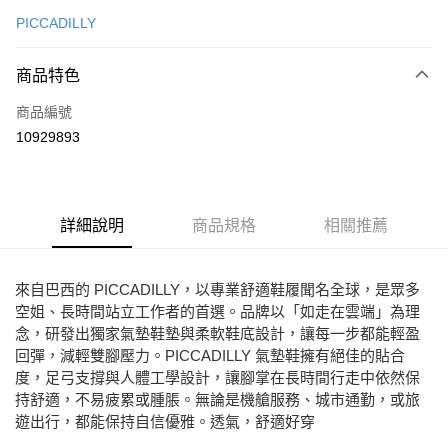
信用卡一次付款
PICCADILLY
Apple Pay
商品特色
街口支付
商品編號
悠遊付
10929893
ATM付款
運送方式
詳細說明
商品規格
相關推薦
宅配
免運費
來自巴西的 PICCADILLY，以專業舒適鞋履聞名全球，是眾多
空姐、長時間站立工作者的首選。品牌以「如走在雲端」為理
念，研發出獨家氣墊鞋墊與柔軟鞋底設計，讓每一步都能輕盈
回彈，減輕雙腳壓力。PICCADILLY 氣墊鞋擁有絕佳的貼合
度，足弓支撐與人體工學設計，讓腳掌在長時間行走中依然保
持舒適，不易疲累或腫脹。無論是機艙服務、城市通勤，或旅
遊出行，都能保持自信優雅。透氣，舒適好穿