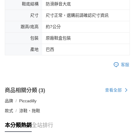
鞋底結構
防滑靜音大底
尺寸
尺寸正常，選購前請確認尺寸資訊
跟高/底高
約7公分
包裝
原廠鞋盒包裝
產地
巴西
客服
商品相關分類 (3)
查看全部
品牌
Piccadilly
款式
涼鞋、拖鞋
本分類熱銷
全站排行