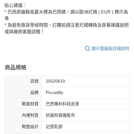
貼心建議：
* 巴西原廠鞋底最大標為巴西碼，請以歐洲尺碼 ( EUR ) 標示為
準
* 為避免換貨等候時間，訂購前請注意尺碼轉換及穿著建議說明
或與廠商客服諮喔！
顯示電腦版詳細說明
商品規格
貨號
25520619
品牌
Piccadilly
鞋面材質
巴西專利科技皮革
內裡材質
抗菌抑臭機能布
鞋墊設計
記憶乳膠