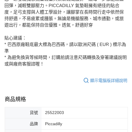
回彈，減輕雙腳壓力。PICCADILLY 氣墊鞋擁有絕佳的貼合
度，足弓支撐與人體工學設計，讓腳掌在長時間行走中依然保
持舒適，不易疲累或腫脹。無論是機艙服務、城市通勤，或旅
遊出行，都能保持自信優雅。透氣，舒適好穿
貼心建議：
* 巴西原廠鞋底最大標為巴西碼，請以歐洲尺碼 ( EUR ) 標示為
準
* 為避免換貨等候時間，訂購前請注意尺碼轉換及穿著建議說明
或與廠商客服諮喔！
顯示電腦版詳細說明
商品規格
貨號
25522003
品牌
Piccadilly