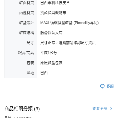
鞋面材質
巴西專利科技皮革
內裡材質
抗菌抑臭機能布
鞋墊設計
MAXI 循環減壓鞋墊 (Piccadilly專利)
鞋底結構
防滑靜音大底
尺寸
尺寸正常，選購前請確認尺寸資訊
跟高/底高
平底1公分
包裝
原廠鞋盒包裝
產地
巴西
客服
商品相關分類 (3)
查看全部