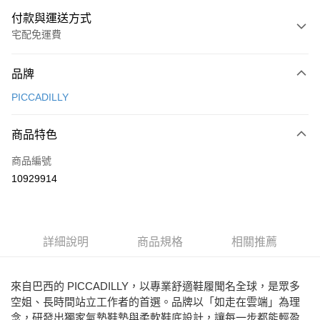
付款與運送方式
宅配免運費
付款方式
品牌
信用卡一次付款
PICCADILLY
Apple Pay
商品特色
街口支付
商品編號
悠遊付
10929914
ATM付款
運送方式
詳細說明
商品規格
相關推薦
宅配
免運費
來自巴西的 PICCADILLY，以專業舒適鞋履聞名全球，是眾多
空姐、長時間站立工作者的首選。品牌以「如走在雲端」為理
念，研發出獨家氣墊鞋墊與柔軟鞋底設計，讓每一步都能輕盈