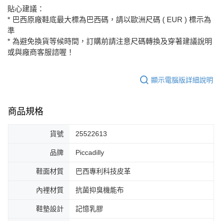
貼心建議：
* 巴西原廠鞋底最大標為巴西碼，請以歐洲尺碼 ( EUR ) 標示為
準
* 為避免換貨等候時間，訂購前請注意尺碼轉換及穿著建議說明
或與廠商客服諮喔！
顯示電腦版詳細說明
商品規格
貨號
25522613
品牌
Piccadilly
鞋面材質
巴西專利科技皮革
內裡材質
抗菌抑臭機能布
鞋墊設計
記憶乳膠