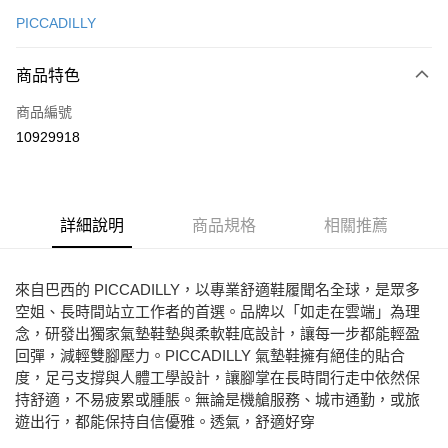
信用卡一次付款
PICCADILLY
Apple Pay
商品特色
街口支付
商品編號
悠遊付
10929918
ATM付款
運送方式
詳細說明
商品規格
相關推薦
宅配
免運費
來自巴西的 PICCADILLY，以專業舒適鞋履聞名全球，是眾多
空姐、長時間站立工作者的首選。品牌以「如走在雲端」為理
念，研發出獨家氣墊鞋墊與柔軟鞋底設計，讓每一步都能輕盈
回彈，減輕雙腳壓力。PICCADILLY 氣墊鞋擁有絕佳的貼合
度，足弓支撐與人體工學設計，讓腳掌在長時間行走中依然保
持舒適，不易疲累或腫脹。無論是機艙服務、城市通勤，或旅
遊出行，都能保持自信優雅。透氣，舒適好穿