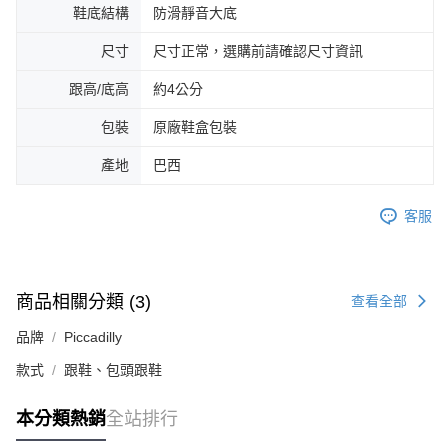
鞋底結構
防滑靜音大底
尺寸
尺寸正常，選購前請確認尺寸資訊
跟高/底高
約4公分
包裝
原廠鞋盒包裝
產地
巴西
客服
商品相關分類 (3)
查看全部
品牌
Piccadilly
款式
跟鞋、包頭跟鞋
本分類熱銷
全站排行