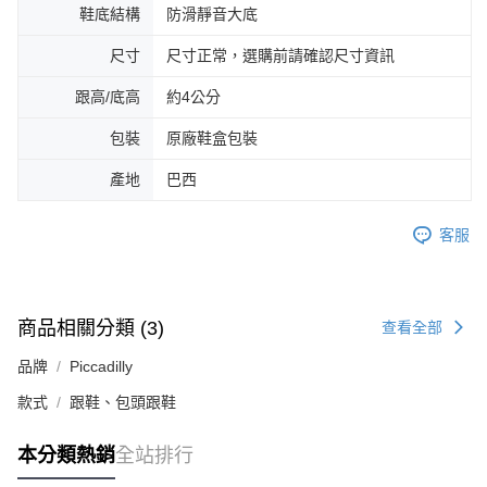
鞋底結構
防滑靜音大底
尺寸
尺寸正常，選購前請確認尺寸資訊
跟高/底高
約4公分
包裝
原廠鞋盒包裝
產地
巴西
客服
商品相關分類 (3)
查看全部
品牌
Piccadilly
款式
跟鞋、包頭跟鞋
本分類熱銷
全站排行