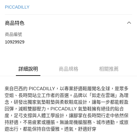
信用卡一次付款
PICCADILLY
Apple Pay
商品特色
街口支付
商品編號
悠遊付
10929929
ATM付款
運送方式
詳細說明
商品規格
相關推薦
宅配
免運費
來自巴西的 PICCADILLY，以專業舒適鞋履聞名全球，是眾多
空姐、長時間站立工作者的首選。品牌以「如走在雲端」為理
念，研發出獨家氣墊鞋墊與柔軟鞋底設計，讓每一步都能輕盈
回彈，減輕雙腳壓力。PICCADILLY 氣墊鞋擁有絕佳的貼合
度，足弓支撐與人體工學設計，讓腳掌在長時間行走中依然保
持舒適，不易疲累或腫脹。無論是機艙服務、城市通勤，或旅
遊出行，都能保持自信優雅。透氣，舒適好穿