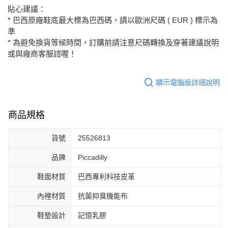
貼心建議：
* 巴西原廠鞋底最大標為巴西碼，請以歐洲尺碼 ( EUR ) 標示為
準
* 為避免換貨等候時間，訂購前請注意尺碼轉換及穿著建議說明
或與廠商客服諮喔！
顯示電腦版詳細說明
商品規格
貨號
25526813
品牌
Piccadilly
鞋面材質
巴西專利科技皮革
內裡材質
抗菌抑臭機能布
鞋墊設計
記憶乳膠