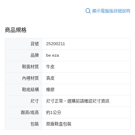
顯示電腦版詳細說明
商品規格
貨號
25200211
品牌
be eza
鞋面材質
牛皮
內裡材質
真皮
鞋底結構
橡膠
尺寸
尺寸正常，選購前請確認尺寸資訊
跟高/底高
約1公分
包裝
原廠鞋盒包裝