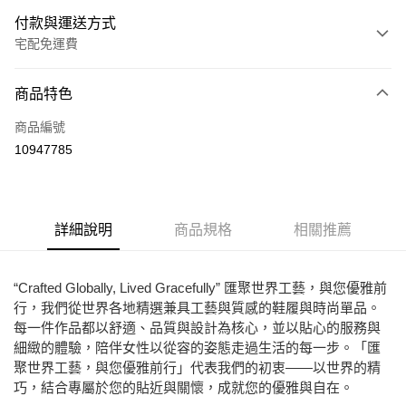
付款與運送方式
宅配免運費
付款方式
商品特色
信用卡一次付款
商品編號
Apple Pay
10947785
街口支付
悠遊付
詳細說明
商品規格
相關推薦
ATM付款
運送方式
“Crafted Globally, Lived Gracefully” 匯聚世界工藝，與您優雅前
行，我們從世界各地精選兼具工藝與質感的鞋履與時尚單品。
宅配
每一件作品都以舒適、品質與設計為核心，並以貼心的服務與
免運費
細緻的體驗，陪伴女性以從容的姿態走過生活的每一步。「匯
聚世界工藝，與您優雅前行」代表我們的初衷——以世界的精
巧，結合專屬於您的貼近與關懷，成就您的優雅與自在。