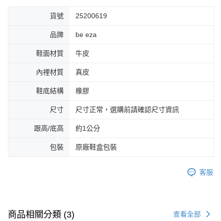
貨號
25200619
品牌
be eza
鞋面材質
牛皮
內裡材質
真皮
鞋底結構
橡膠
尺寸
尺寸正常，選購前請確認尺寸資訊
跟高/底高
約1公分
包裝
原廠鞋盒包裝
客服
商品相關分類 (3)
查看全部