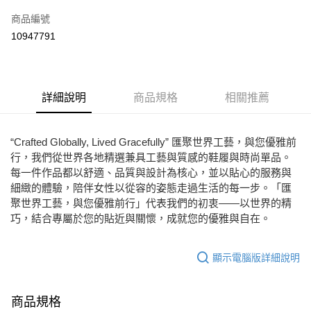
信用卡一次付款
商品編號
Apple Pay
10947791
街口支付
悠遊付
詳細說明
商品規格
相關推薦
ATM付款
運送方式
“Crafted Globally, Lived Gracefully” 匯聚世界工藝，與您優雅前
行，我們從世界各地精選兼具工藝與質感的鞋履與時尚單品。
宅配
每一件作品都以舒適、品質與設計為核心，並以貼心的服務與
免運費
細緻的體驗，陪伴女性以從容的姿態走過生活的每一步。「匯
聚世界工藝，與您優雅前行」代表我們的初衷——以世界的精
巧，結合專屬於您的貼近與關懷，成就您的優雅與自在。
顯示電腦版詳細說明
商品規格