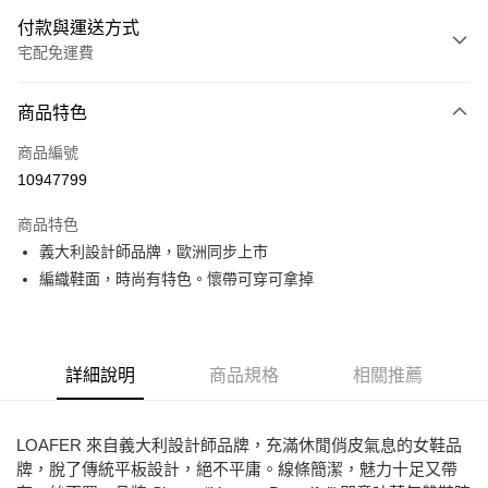
付款與運送方式
宅配免運費
付款方式
商品特色
信用卡一次付款
商品編號
Apple Pay
10947799
街口支付
商品特色
悠遊付
義大利設計師品牌，歐洲同步上市
編織鞋面，時尚有特色。懷帶可穿可拿掉
ATM付款
運送方式
詳細說明
商品規格
相關推薦
宅配
免運費
LOAFER 來自義大利設計師品牌，充滿休閒俏皮氣息的女鞋品
牌，脫了傳統平板設計，絕不平庸。線條簡潔，魅力十足又帶