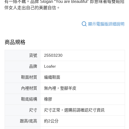
有一絲不羈。品牌 Slogan “You are Beautiful" 即意味著每雙鞋陪
伴女人走出自己的美麗自信。
顯示電腦版詳細說明
商品規格
貨號
25503230
品牌
Loafer
鞋面材質
編織鞋面
內裡材質
無內裡，墊腳羊皮
鞋底結構
橡膠
尺寸
尺寸正常，選購前請確認尺寸資訊
跟高/底高
約2公分