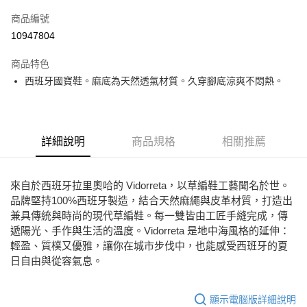
信用卡一次付款
商品編號
Apple Pay
10947804
街口支付
商品特色
悠遊付
西班牙國寶鞋。麻底為天然透氣材質。久穿腳底涼爽不悶熱。
ATM付款
運送方式
詳細說明
商品規格
相關推薦
宅配
免運費
來自於西班牙拉里奧哈的 Vidorreta，以草編鞋工藝聞名於世。
品牌堅持100%西班牙製造，結合天然麻繩與皮革材質，打造出
兼具傳統與時尚的現代草編鞋。每一雙皆由工匠手縫完成，傳
遞陽光、手作與生活的溫度。Vidorreta 是地中海風格的延伸：
輕盈、質樸又優雅，讓你在城市步伐中，也能感受西班牙的夏
日自由與從容氣息。
顯示電腦版詳細說明