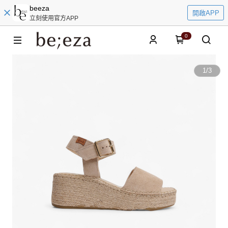
beeza
開啟APP
立刻使用官方APP
0
1
/
3