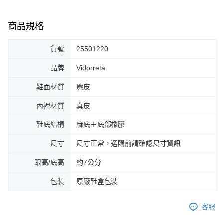
商品規格
貨號
25501220
品牌
Vidorreta
鞋面材質
麂皮
內裡材質
真皮
鞋底結構
麻底＋底部橡膠
尺寸
尺寸正常，選購前請確認尺寸資訊
跟高/底高
約7公分
包裝
原廠鞋盒包裝
客服