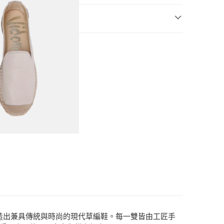
5)
閒鞋
，打造出兼具傳統與時尚的現代草編鞋。每一雙皆由工匠手