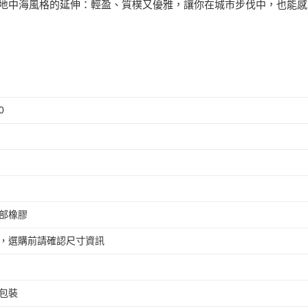
ta 是地中海風格的延伸：輕盈、質樸又優雅，讓你在城市步伐中，也
0
部橡膠
，選購前請確認尺寸資訊
包裝