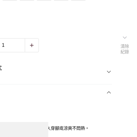
清除
紀錄
式
。麻底為天然透氣材質。久穿腳底涼爽不悶熱。