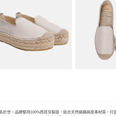
悠遊付
商品相關分類 (
ATM付款
品牌
Vidorreta
分享
客服
運送方式
款式
球鞋、休
宅配
場合
都會時尚
免運費
款式
草編鞋
場合
戶外流行
鞋工藝聞名於世。品牌堅持100%西班牙製造，結合天然麻繩與皮革材質