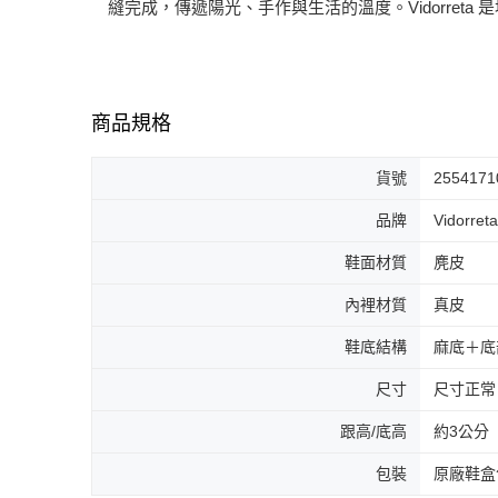
縫完成，傳遞陽光、手作與生活的溫度。Vidorre
商品規格
貨號
2554171
品牌
Vidorreta
鞋面材質
麂皮
內裡材質
真皮
鞋底結構
麻底＋底
尺寸
尺寸正常
跟高/底高
約3公分
包裝
原廠鞋盒