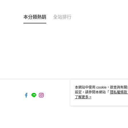
本分類熱銷
全站排行
本網站中使用 cookie，欲查詢有關
設定，請參閱本網站「
隱私權條款
使用 cookie。
了解更多 >