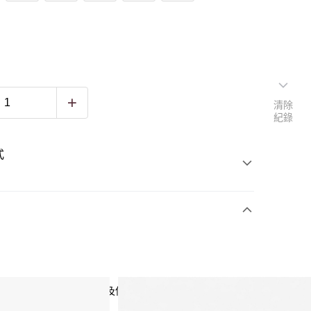
清除
紀錄
式
然的皮革，選擇頭層皮以及使用最少的化學成分而製成。因
腳，色彩溫和自然。