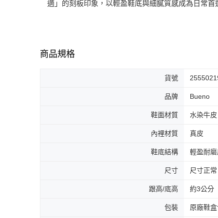
適」的刻板印象，以輕盈鞋底與細膩質感成為日常首選
商品規格
貨號
2555021
品牌
Bueno
鞋面材質
水染牛皮
內裡材質
真皮
鞋底結構
輕盈耐磨
尺寸
尺寸正常
跟高/底高
約3公分
包裝
原廠鞋盒