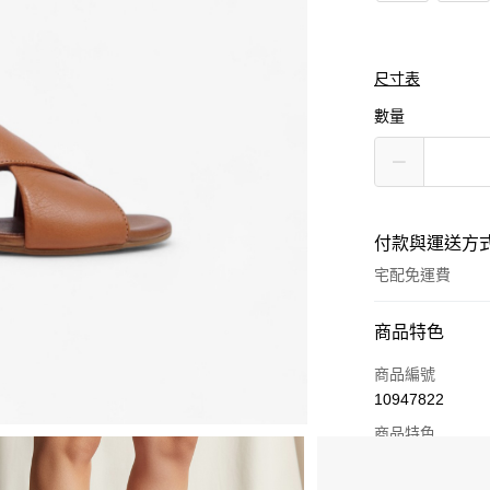
尺寸表
數量
付款與運送方
宅配免運費
付款方式
商品特色
信用卡一次付款
商品編號
10947822
Apple Pay
商品特色
街口支付
水染皮為最天
此皮革柔軟合