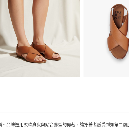
悠遊付
ATM付款
商品相關分類 (
品牌
BUENO
運送方式
分享
客服
款式
涼鞋、拖
宅配
場合
都會時尚
免運費
著稱。品牌選用柔軟真皮與貼合腳型的剪裁，讓穿著者感受到如第二層肌