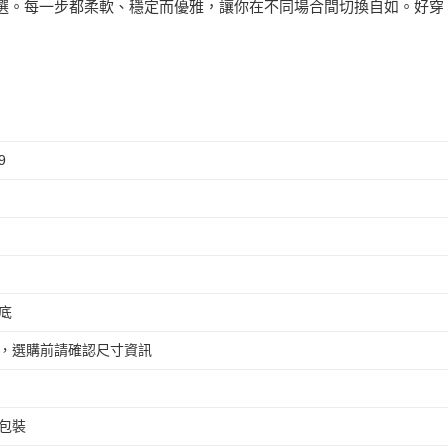
。每一步都柔軟、穩定而優雅，讓你在不同場合間切換自如。好穿，這
9
底
，選購前請確認尺寸資訊
包裝