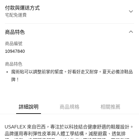
付款與運送方式
宅配免運費
付款方式
商品特色
信用卡一次付款
商品編號
Apple Pay
10947840
街口支付
商品特色
悠遊付
魔術粘可以調整前掌的緊度。好看好走又耐穿。夏天必備涼鞋品
牌！
ATM付款
運送方式
詳細說明
商品規格
相關推薦
宅配
免運費
USAFLEX 來自巴西，專注於以科技結合健康舒適的鞋履設計。
品牌運用專利彈性皮革與人體工學結構，減壓避震、透氣排