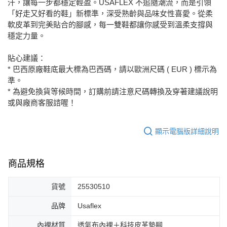
汗，讓每一步都穩定輕盈。USAFLEX 不追隨潮流，而是引領
「好走又好看的鞋」新標準，深受熟齡與品味女性喜愛。從柔
軟皮革到完美貼合的腳感，每一雙鞋都讓你感受到溫柔支撐與
穩定力量。
貼心建議：
* 巴西原廠鞋底最大標為巴西碼，請以歐洲尺碼 ( EUR ) 標示為
準。
* 為避免換貨等候時間，訂購前請注意尺碼轉換及穿著建議說明
或與廠商客服諮喔！
顯示電腦版詳細說明
商品規格
貨號
25530510
品牌
Usaflex
內裡材質
透氣布內裡＋科技皮革墊腳