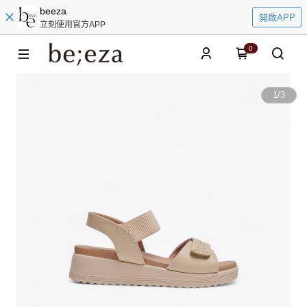
beeza
開啟APP
立刻使用官方APP
0
1
/
3