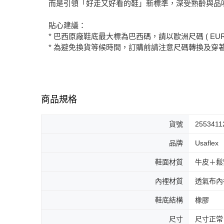
而是引領「好走又好看的鞋」新標準，深受熟齡與品
貼心建議：
* 巴西原廠鞋底最大標為巴西碼，請以歐洲尺碼 ( EUR
* 為避免換貨等候時間，訂購前請注意尺碼轉換及穿
商品規格
貨號
2553411
品牌
Usaflex
鞋面材質
牛皮＋鬆
內裡材質
透氣布內
鞋底結構
橡膠
尺寸
尺寸正常