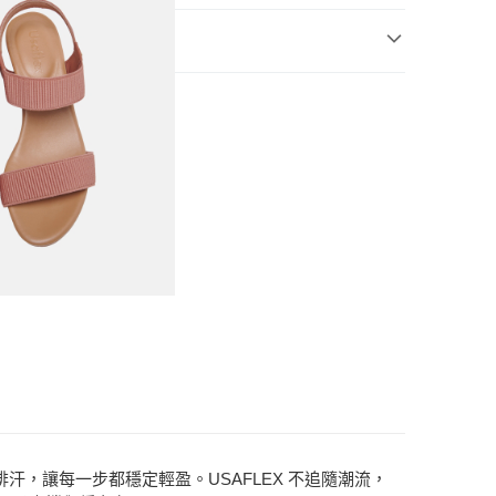
4)
X
頭跟鞋
鞋
汗，讓每一步都穩定輕盈。USAFLEX 不追隨潮流，