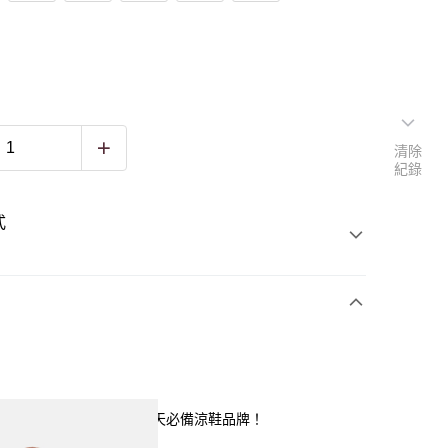
清除
紀錄
式
前腳掌腳床超有彈性。夏天必備涼鞋品牌！