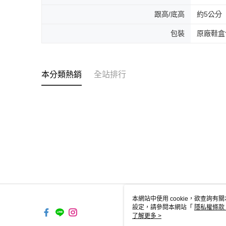
跟高/底高
約5公分
包裝
原廠鞋盒
本分類熱銷
全站排行
本網站中使用 cookie，欲查詢有關
設定，請參閱本網站「
隱私權條款
使用 cookie。
了解更多 >