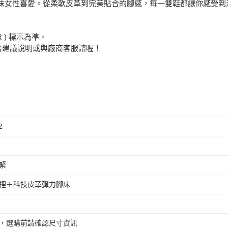
味女性喜愛。從柔軟皮革到完美貼合的腳感，每一雙鞋都讓你感受到
 ) 標示為準。
著建議說明或與廠商客服諮喔！
2
緊
裡＋科技皮革彈力腳床
，選購前請確認尺寸資訊