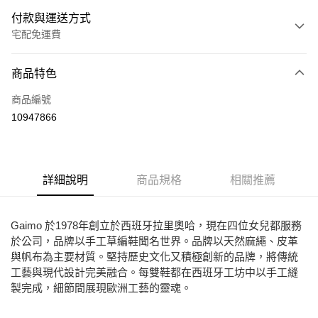
付款與運送方式
宅配免運費
付款方式
商品特色
信用卡一次付款
商品編號
Apple Pay
10947866
街口支付
悠遊付
詳細說明
商品規格
相關推薦
ATM付款
運送方式
Gaimo 於1978年創立於西班牙拉里奧哈，現在四位女兒都服務
於公司，品牌以手工草編鞋聞名世界。品牌以天然麻繩、皮革
宅配
與帆布為主要材質。堅持歷史文化又積極創新的品牌，將傳統
免運費
工藝與現代設計完美融合。每雙鞋都在西班牙工坊中以手工縫
製完成，細節間展現歐洲工藝的靈魂。