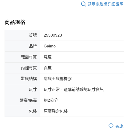
顯示電腦版詳細說明
商品規格
貨號
25500923
品牌
Gaimo
鞋面材質
麂皮
內裡材質
真皮
鞋底結構
麻底＋底部橡膠
尺寸
尺寸正常，選購前請確認尺寸資訊
跟高/底高
約2公分
包裝
原廠鞋盒包裝
客服