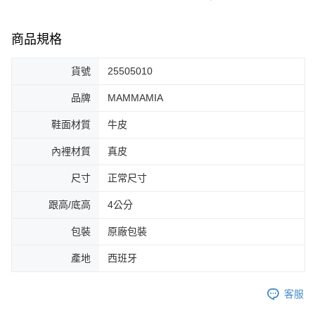
商品規格
貨號
25505010
品牌
MAMMAMIA
鞋面材質
牛皮
內裡材質
真皮
尺寸
正常尺寸
跟高/底高
4公分
包裝
原廠包裝
產地
西班牙
客服