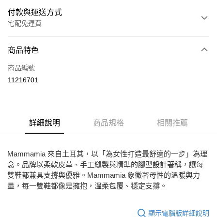
付款與運送方式
宅配免運費
付款方式
商品特色
信用卡一次付款
商品編號
Apple Pay
11216701
街口支付
悠遊付
詳細說明
商品規格
相關推薦
ATM付款
運送方式
Mammamia 來自土耳其，以「為女性打造最舒適的一步」為理
念。品牌以柔軟皮革、手工縫製與精準的腳型設計著稱，讓每
宅配
雙鞋都兼具支撐與優雅。Mammamia 象徵著母性的溫暖與力
免運費
量，每一雙鞋都像是擁抱，溫柔包覆、穩定支撐。
顯示電腦版詳細說明