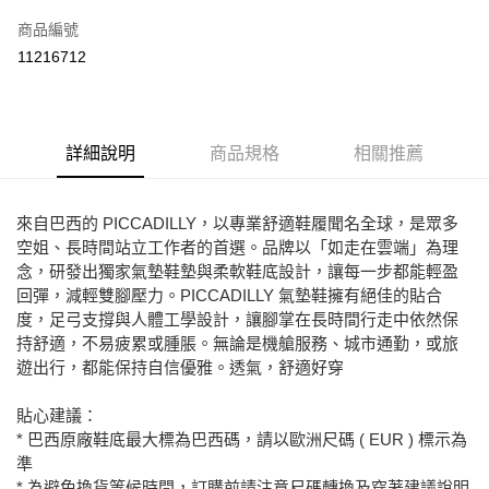
信用卡一次付款
商品編號
Apple Pay
11216712
街口支付
悠遊付
詳細說明
商品規格
相關推薦
ATM付款
運送方式
來自巴西的 PICCADILLY，以專業舒適鞋履聞名全球，是眾多
空姐、長時間站立工作者的首選。品牌以「如走在雲端」為理
宅配
念，研發出獨家氣墊鞋墊與柔軟鞋底設計，讓每一步都能輕盈
免運費
回彈，減輕雙腳壓力。PICCADILLY 氣墊鞋擁有絕佳的貼合
度，足弓支撐與人體工學設計，讓腳掌在長時間行走中依然保
持舒適，不易疲累或腫脹。無論是機艙服務、城市通勤，或旅
遊出行，都能保持自信優雅。透氣，舒適好穿
貼心建議：
* 巴西原廠鞋底最大標為巴西碼，請以歐洲尺碼 ( EUR ) 標示為
準
* 為避免換貨等候時間，訂購前請注意尺碼轉換及穿著建議說明