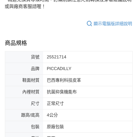
或與廠商客服諮喔！
顯示電腦版詳細說明
商品規格
貨號
25521714
品牌
PICCADILLY
鞋面材質
巴西專利科技皮革
內裡材質
抗菌抑臭機能布
尺寸
正常尺寸
跟高/底高
4公分
包裝
原廠包裝