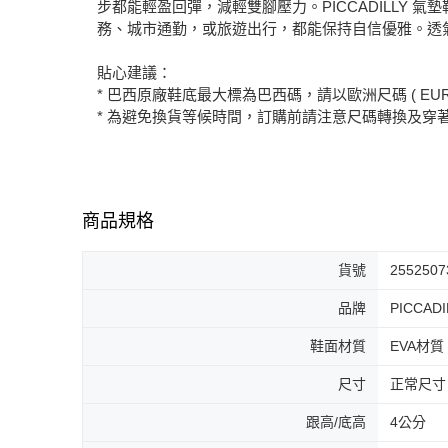
步都能輕盈回彈，減輕雙腳壓力。PICCADILL
務、城市通勤，或旅遊出行，都能保持自信優雅。透
貼心建議：
* 巴西原廠鞋底最大標為巴西碼，請以歐洲尺碼 ( EUR
* 為避免換貨等候時間，訂購前請注意尺碼轉換及穿
商品規格
貨號
2552507
品牌
PICCADI
鞋面材質
EVA材質
尺寸
正常尺寸
跟高/底高
4公分