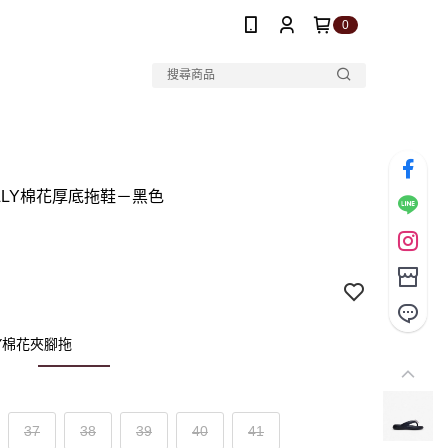
0
ILLY棉花厚底拖鞋－黑色
LY棉花夾腳拖
37
38
39
40
41