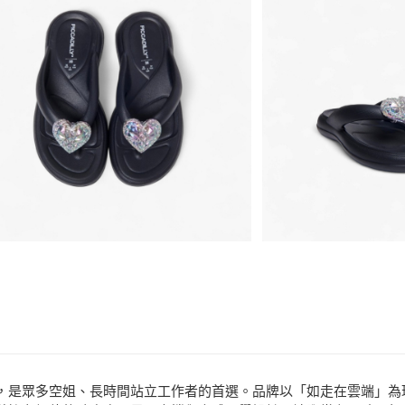
悠遊付
品牌
Piccadilly
分享
客服
ATM付款
款式
涼鞋、拖
場合
戶外流行
運送方式
宅配
免運費
聞名全球，是眾多空姐、長時間站立工作者的首選。品牌以「如走在雲端