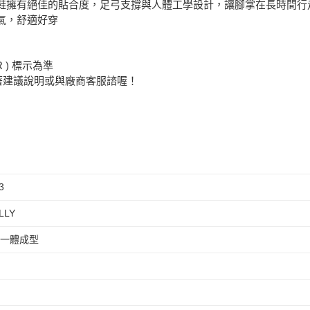
Y 氣墊鞋擁有絕佳的貼合度，足弓支撐與人體工學設計，讓腳掌在長時
氣，舒適好穿
 ) 標示為準
著建議說明或與廠商客服諮喔！
3
LLY
 一體成型