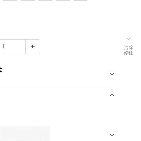
清除
紀錄
式
3)