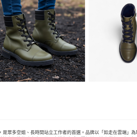
商品相關分類 (
運送方式
品牌
Piccadilly
分享
客服
宅配
場合
都會時尚
免運費
款式
雨靴、雪
聞名全球，是眾多空姐、長時間站立工作者的首選。品牌以「如走在雲端