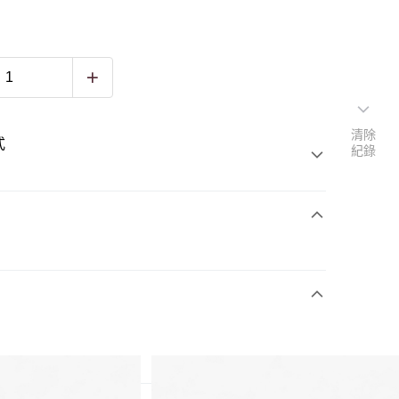
清除
式
紀錄