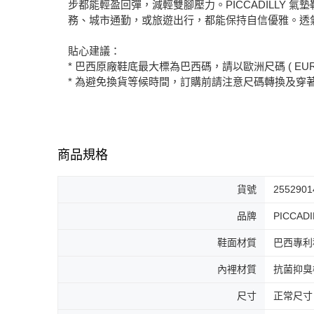
步都能輕盈回彈，減輕雙腳壓力。PICCADILL
務、城市通勤，或旅遊出行，都能保持自信優雅。透
貼心建議：
* 巴西原廠鞋底最大標為巴西碼，請以歐洲尺碼 ( EUR
* 為避免換貨等候時間，訂購前請注意尺碼轉換及穿
商品規格
貨號
2552901
品牌
PICCADI
鞋面材質
巴西專利
內裡材質
抗菌抑臭
尺寸
正常尺寸