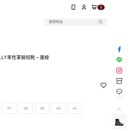
0
DILLY率性軍裝短靴－墨綠
37
38
39
40
41