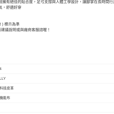
Y 氣墊鞋擁有絕佳的貼合度，足弓支撐與人體工學設計，讓腳掌在長時
氣，舒適好穿
 ) 標示為準
著建議說明或與廠商客服諮喔！
4
LLY
科技皮革
機能布