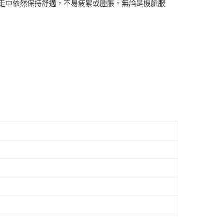
間行走中依然保持舒適，不易疲累或腫脹。無論是機艙服