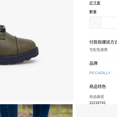
尺寸表
數量
付款與運送方
宅配免運費
付款方式
品牌
信用卡一次付款
PICCADILLY
Apple Pay
商品特色
街口支付
商品編號
悠遊付
11216741
ATM付款