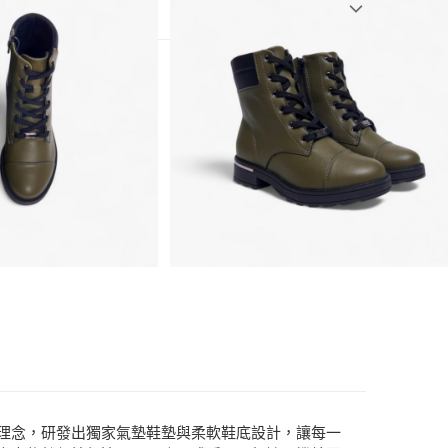
3)
靴
」為理念，研發出獨家氣墊鞋墊與柔軟鞋底設計，讓每一