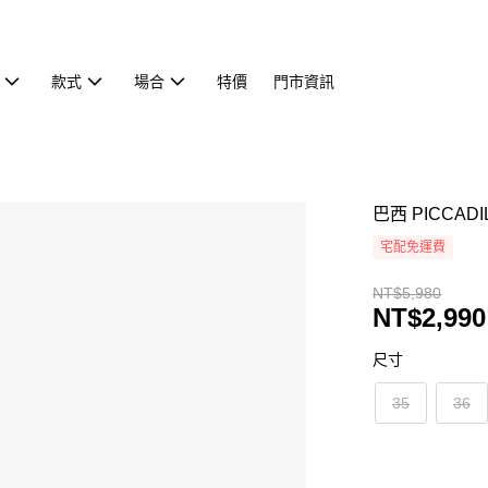
款式
場合
特價
門市資訊
巴西 PICCA
宅配免運費
NT$5,980
NT$2,990
尺寸
35
36