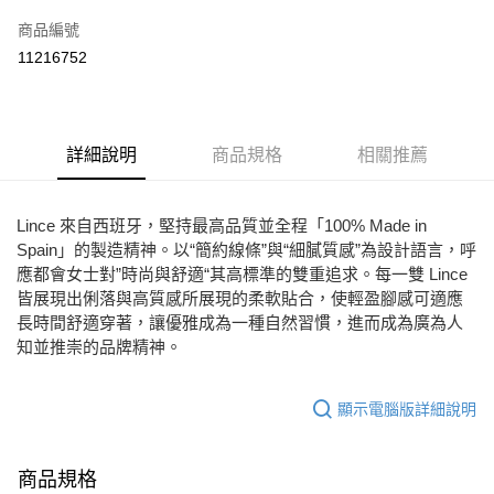
信用卡一次付款
商品編號
Apple Pay
11216752
街口支付
悠遊付
詳細說明
商品規格
相關推薦
ATM付款
運送方式
Lince 來自西班牙，堅持最高品質並全程「100% Made in
Spain」的製造精神。以“簡約線條”與“細膩質感”為設計語言，呼
宅配
應都會女士對”時尚與舒適“其高標準的雙重追求。每一雙 Lince
免運費
皆展現出俐落與高質感所展現的柔軟貼合，使輕盈腳感可適應
長時間舒適穿著，讓優雅成為一種自然習慣，進而成為廣為人
知並推崇的品牌精神。
顯示電腦版詳細說明
商品規格