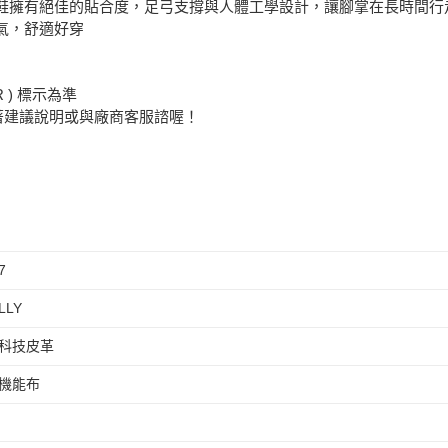
Y 氣墊鞋擁有絕佳的貼合度，足弓支撐與人體工學設計，讓腳掌在長時
氣，舒適好穿
 ) 標示為準
著建議說明或與廠商客服諮喔！
7
LLY
科技皮革
機能布