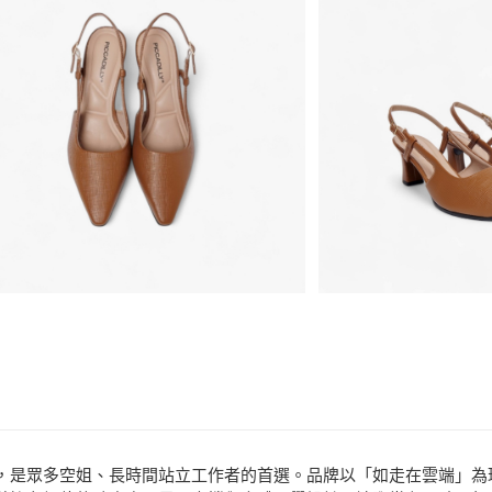
悠遊付
品牌
Piccadilly
分享
客服
ATM付款
款式
跟鞋、包
場合
假期派對
運送方式
宅配
免運費
聞名全球，是眾多空姐、長時間站立工作者的首選。品牌以「如走在雲端