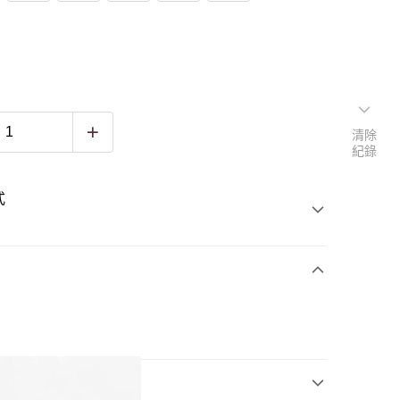
清除
紀錄
式
3)