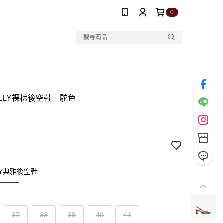
0
DILLY裸棕後空鞋－駝色
LLY典雅後空鞋
37
38
39
40
41