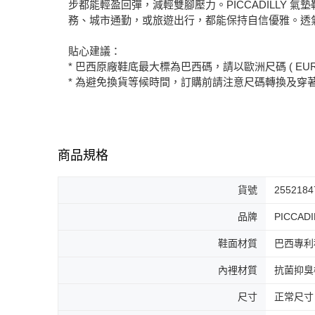
步都能輕盈回彈，減輕雙腳壓力。PICCADILL
務、城市通勤，或旅遊出行，都能保持自信優雅。透
貼心建議：
* 巴西原廠鞋底最大標為巴西碼，請以歐洲尺碼 ( EUR
* 為避免換貨等候時間，訂購前請注意尺碼轉換及穿
商品規格
貨號
2552184
品牌
PICCADI
鞋面材質
巴西專利
內裡材質
抗菌抑臭
尺寸
正常尺寸