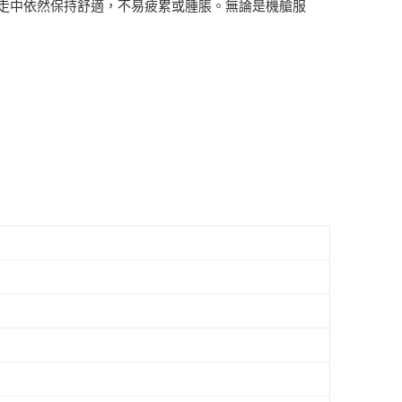
間行走中依然保持舒適，不易疲累或腫脹。無論是機艙服