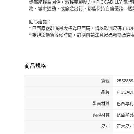
步都能輕盈回彈，減輕雙腳壓力。PICCADILL
務、城市通勤，或旅遊出行，都能保持自信優雅。透
貼心建議：
* 巴西原廠鞋底最大標為巴西碼，請以歐洲尺碼 ( EUR
* 為避免換貨等候時間，訂購前請注意尺碼轉換及穿
商品規格
貨號
2552889
品牌
PICCADI
鞋面材質
巴西專利
內裡材質
抗菌抑臭
尺寸
正常尺寸