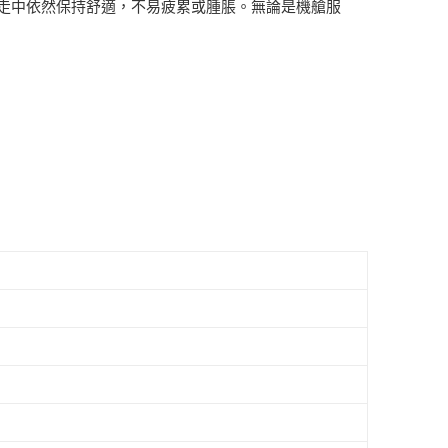
間行走中依然保持舒適，不易疲累或腫脹。無論是機艙服