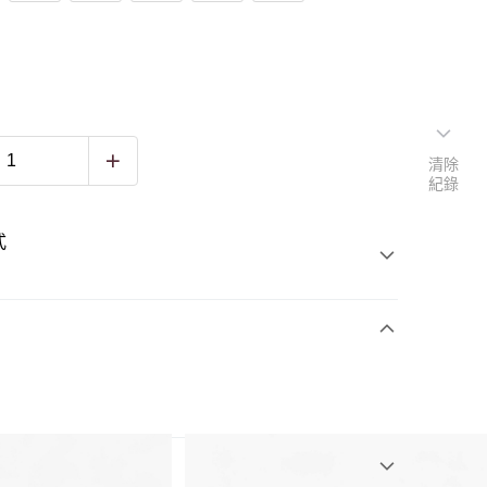
清除
紀錄
式
3)