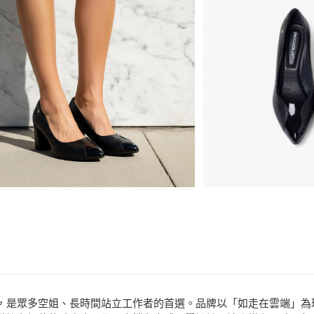
悠遊付
品牌
Piccadilly
分享
客服
ATM付款
款式
跟鞋、包
場合
假期派對
運送方式
宅配
免運費
聞名全球，是眾多空姐、長時間站立工作者的首選。品牌以「如走在雲端