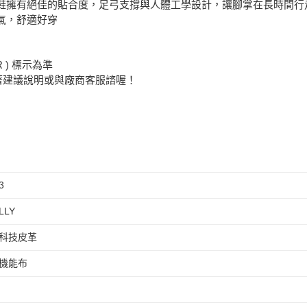
Y 氣墊鞋擁有絕佳的貼合度，足弓支撐與人體工學設計，讓腳掌在長時
氣，舒適好穿
 ) 標示為準
著建議說明或與廠商客服諮喔！
3
LLY
科技皮革
機能布