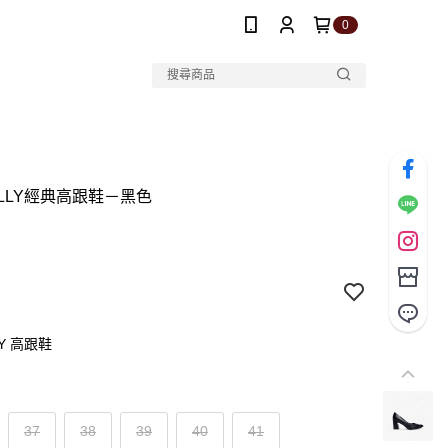
0
DILLY經典高跟鞋－黑色
LY 高跟鞋
37
38
39
40
41