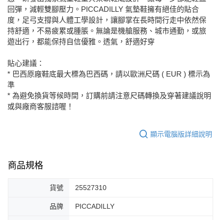
回彈，減輕雙腳壓力。PICCADILLY 氣墊鞋擁有絕佳的貼合
度，足弓支撐與人體工學設計，讓腳掌在長時間行走中依然保
持舒適，不易疲累或腫脹。無論是機艙服務、城市通勤，或旅
遊出行，都能保持自信優雅。透氣，舒適好穿
貼心建議：
* 巴西原廠鞋底最大標為巴西碼，請以歐洲尺碼 ( EUR ) 標示為
準
* 為避免換貨等候時間，訂購前請注意尺碼轉換及穿著建議說明
或與廠商客服諮喔！
顯示電腦版詳細說明
商品規格
貨號
25527310
品牌
PICCADILLY