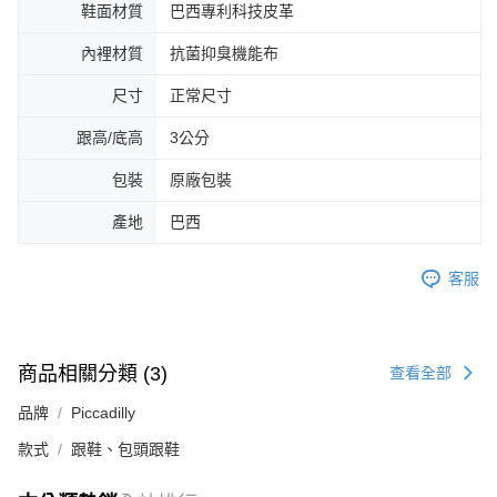
鞋面材質
巴西專利科技皮革
內裡材質
抗菌抑臭機能布
尺寸
正常尺寸
跟高/底高
3公分
包裝
原廠包裝
產地
巴西
客服
商品相關分類 (3)
查看全部
品牌
Piccadilly
款式
跟鞋、包頭跟鞋