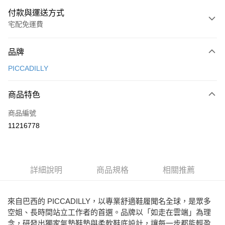
付款與運送方式
宅配免運費
付款方式
品牌
信用卡一次付款
PICCADILLY
Apple Pay
商品特色
街口支付
商品編號
悠遊付
11216778
ATM付款
運送方式
詳細說明
商品規格
相關推薦
宅配
免運費
來自巴西的 PICCADILLY，以專業舒適鞋履聞名全球，是眾多
空姐、長時間站立工作者的首選。品牌以「如走在雲端」為理
念，研發出獨家氣墊鞋墊與柔軟鞋底設計，讓每一步都能輕盈