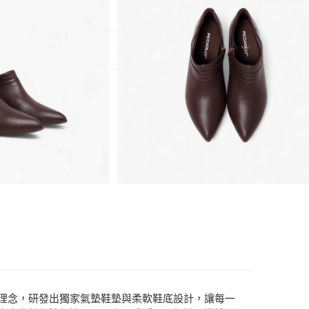
3)
頭跟鞋
」為理念，研發出獨家氣墊鞋墊與柔軟鞋底設計，讓每一