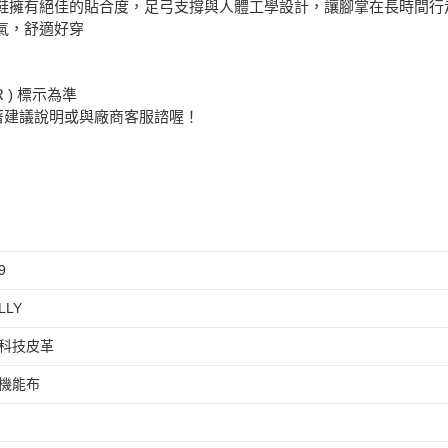
Y 氣墊鞋擁有絕佳的貼合度，足弓支撐與人體工學設計，讓腳掌在長時
氣，舒適好穿
 ) 標示為準
著建議說明或與廠商客服諮喔！
9
LLY
科技皮革
機能布