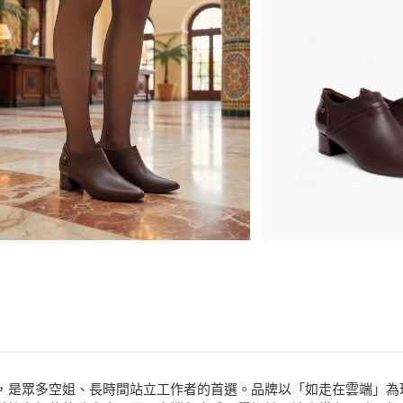
悠遊付
11216788
ATM付款
商品相關分類 (
運送方式
品牌
Piccadilly
分享
客服
宅配
款式
跟鞋、包
免運費
場合
職場女鞋
聞名全球，是眾多空姐、長時間站立工作者的首選。品牌以「如走在雲端