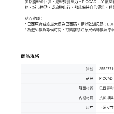
步都能輕盈回彈，減輕雙腳壓力。PICCADILL
務、城市通勤，或旅遊出行，都能保持自信優雅。透
貼心建議：
* 巴西原廠鞋底最大標為巴西碼，請以歐洲尺碼 ( EUR
* 為避免換貨等候時間，訂購前請注意尺碼轉換及穿
商品規格
貨號
2552771
品牌
PICCADI
鞋面材質
巴西專利
內裡材質
抗菌抑臭
尺寸
正常尺寸