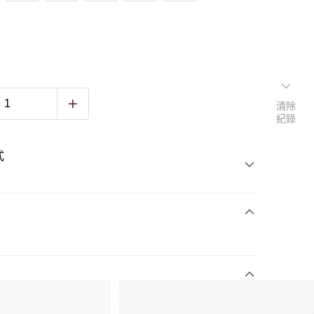
清除
紀錄
式