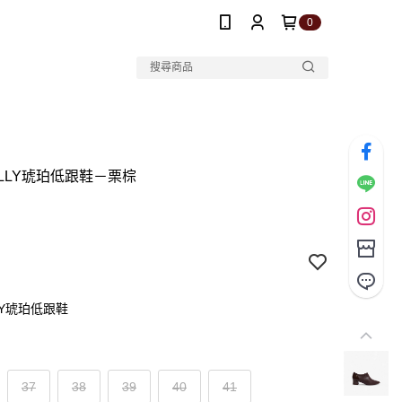
0
DILLY琥珀低跟鞋－栗棕
LLY琥珀低跟鞋
37
38
39
40
41