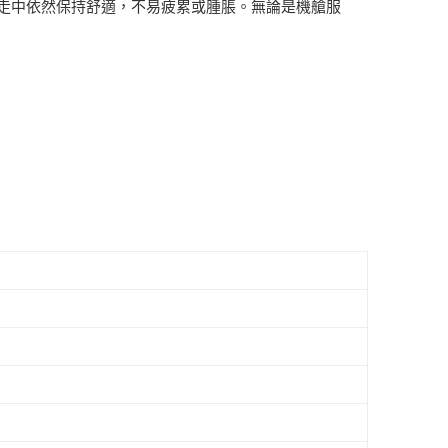
間行走中依然保持舒適，不易疲累或腫脹。無論是機艙服