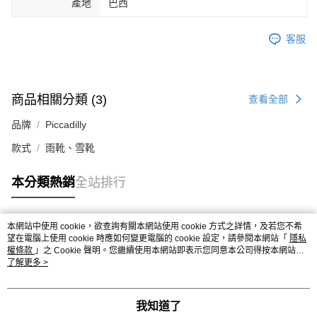
產地
巴西
客服
商品相關分類 (3)
查看全部
品牌
Piccadilly
款式
雨靴、雪靴
本分類熱銷
全站排行
本網站中使用 cookie，欲查詢有關本網站使用 cookie 方式之詳情，及若您不希
熱門標籤
望在電腦上使用 cookie 時應如何變更電腦的 cookie 設定，請參閱本網站「
隱私
權條款
」之 Cookie 聲明。您繼續使用本網站即表示您同意本公司得按本網站使
用條款之 Cookie 聲明使用 cookie。
了解更多 >
我知道了