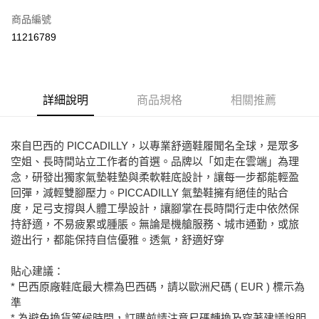
信用卡一次付款
商品編號
Apple Pay
11216789
街口支付
悠遊付
詳細說明
商品規格
相關推薦
ATM付款
運送方式
來自巴西的 PICCADILLY，以專業舒適鞋履聞名全球，是眾多
空姐、長時間站立工作者的首選。品牌以「如走在雲端」為理
宅配
念，研發出獨家氣墊鞋墊與柔軟鞋底設計，讓每一步都能輕盈
免運費
回彈，減輕雙腳壓力。PICCADILLY 氣墊鞋擁有絕佳的貼合
度，足弓支撐與人體工學設計，讓腳掌在長時間行走中依然保
持舒適，不易疲累或腫脹。無論是機艙服務、城市通勤，或旅
遊出行，都能保持自信優雅。透氣，舒適好穿
貼心建議：
* 巴西原廠鞋底最大標為巴西碼，請以歐洲尺碼 ( EUR ) 標示為
準
* 為避免換貨等候時間，訂購前請注意尺碼轉換及穿著建議說明