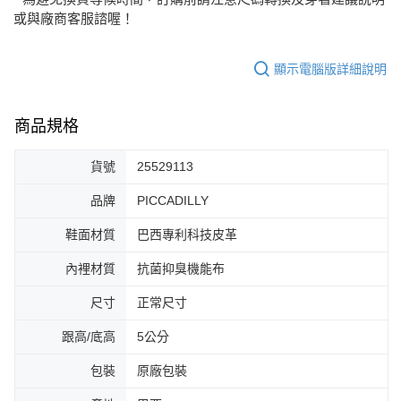
或與廠商客服諮喔！
顯示電腦版詳細說明
商品規格
貨號
25529113
品牌
PICCADILLY
鞋面材質
巴西專利科技皮革
內裡材質
抗菌抑臭機能布
尺寸
正常尺寸
跟高/底高
5公分
包裝
原廠包裝