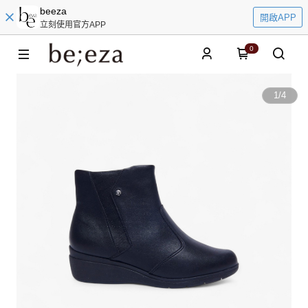
beeza
開啟APP
立刻使用官方APP
0
1
/
4