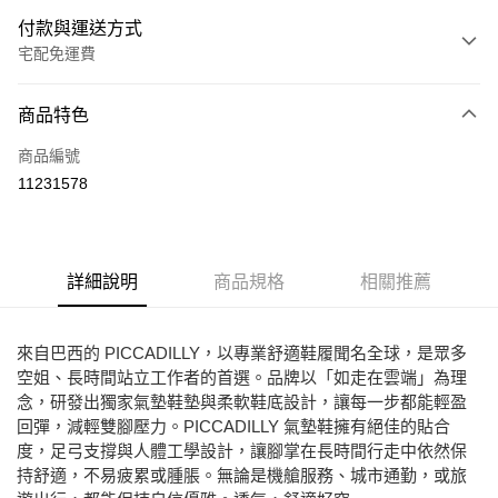
付款與運送方式
宅配免運費
付款方式
商品特色
信用卡一次付款
商品編號
Apple Pay
11231578
街口支付
悠遊付
詳細說明
商品規格
相關推薦
ATM付款
運送方式
來自巴西的 PICCADILLY，以專業舒適鞋履聞名全球，是眾多
空姐、長時間站立工作者的首選。品牌以「如走在雲端」為理
宅配
念，研發出獨家氣墊鞋墊與柔軟鞋底設計，讓每一步都能輕盈
免運費
回彈，減輕雙腳壓力。PICCADILLY 氣墊鞋擁有絕佳的貼合
度，足弓支撐與人體工學設計，讓腳掌在長時間行走中依然保
持舒適，不易疲累或腫脹。無論是機艙服務、城市通勤，或旅