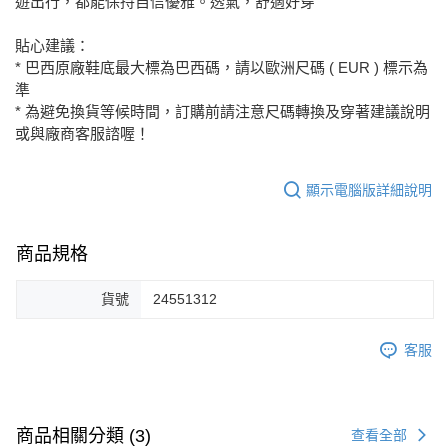
遊出行，都能保持自信優雅。透氣，舒適好穿
貼心建議：
* 巴西原廠鞋底最大標為巴西碼，請以歐洲尺碼 ( EUR ) 標示為
準
* 為避免換貨等候時間，訂購前請注意尺碼轉換及穿著建議說明
或與廠商客服諮喔！
顯示電腦版詳細說明
商品規格
貨號
24551312
客服
商品相關分類 (3)
查看全部