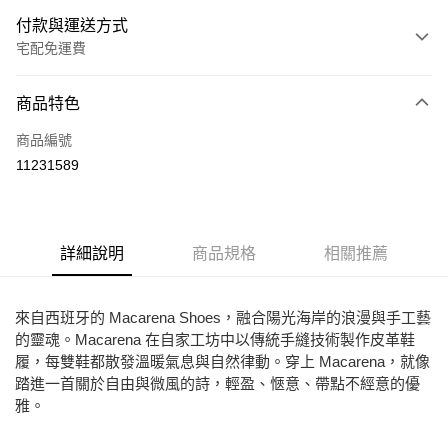
付款與運送方式
宅配免運費
付款方式
商品特色
信用卡一次付款
商品編號
Apple Pay
11231589
街口支付
悠遊付
詳細說明
商品規格
相關推薦
ATM付款
運送方式
來自西班牙的 Macarena Shoes，融合陽光海岸的浪漫與手工藝
的靈魂。Macarena 在自家工坊中以傳統手縫技術製作皮革鞋
宅配
履，每雙鞋都散發溫暖氣息與自然律動。穿上 Macarena，就像
免運費
踏進一首關於自由與微風的詩，輕盈、愜意、帶點不經意的優
雅。