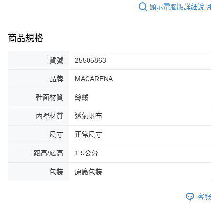
顯示電腦版詳細說明
商品規格
貨號
25505863
品牌
MACARENA
鞋面材質
絲絨
內裡材質
透氣帆布
尺寸
正常尺寸
跟高/底高
1.5公分
包裝
原廠包裝
客服