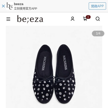
beeza
開啟APP
立刻使用官方APP
0
1
/
4