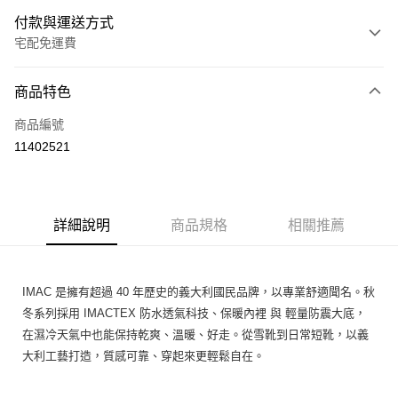
付款與運送方式
宅配免運費
付款方式
商品特色
信用卡一次付款
商品編號
Apple Pay
11402521
街口支付
悠遊付
詳細說明
商品規格
相關推薦
ATM付款
運送方式
IMAC 是擁有超過 40 年歷史的義大利國民品牌，以專業舒適聞名。秋
宅配
冬系列採用 IMACTEX 防水透氣科技、保暖內裡 與 輕量防震大底，
免運費
在濕冷天氣中也能保持乾爽、溫暖、好走。從雪靴到日常短靴，以義
大利工藝打造，質感可靠、穿起來更輕鬆自在。