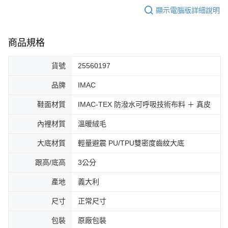
顯示電腦版詳細說明
商品規格
貨號
25560197
品牌
IMAC
鞋面材質
IMAC-TEX 防潑水可呼吸技術布料 ＋ 真皮
內裡材質
溫暖絨毛
大底材質
輕量避震 PU/TPU雙密度齒紋大底
跟高/底高
3公分
產地
義大利
尺寸
正常尺寸
包裝
原廠包裝