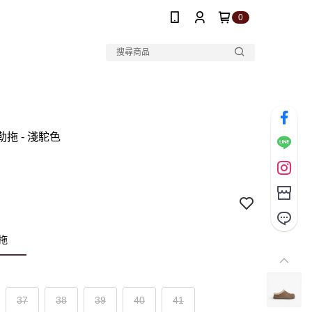
0
穆勒拖 - 淺駝色
勒拖
37
38
39
40
41