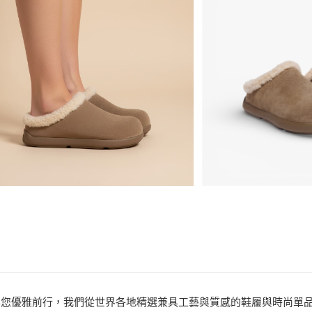
悠遊付
品牌
be;eza
分享
客服
ATM付款
款式
穆勒鞋
場合
戶外流行
運送方式
宅配
免運費
efully” 匯聚世界工藝，與您優雅前行，我們從世界各地精選兼具工藝與質感的