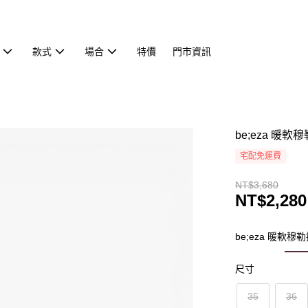
款式
場合
特價
門市資訊
be;eza 暖軟
宅配免運費
NT$3,680
NT$2,280
be;eza 暖軟穆
尺寸
35
36