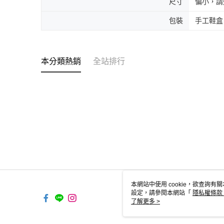
尺寸
偏小，請
包裝
手工鞋盒
本分類熱銷
全站排行
本網站中使用 cookie，欲查詢有關
設定，請參閱本網站「
隱私權條款
使用 cookie。
了解更多 >