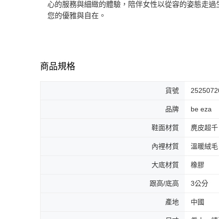
心的服務與細緻的體驗，陪伴女性以從容的姿態走過
您的優雅與自在。
商品規格
貨號
2525072
品牌
be eza
鞋面材質
麂皮超千
內裡材質
溫暖絨毛
大底材質
橡膠
跟高/底高
3公分
產地
中國