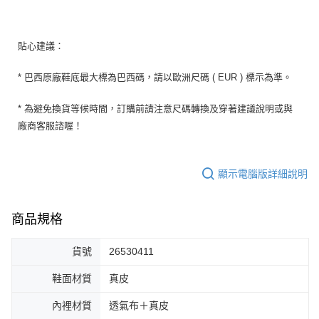
貼心建議：
* 巴西原廠鞋底最大標為巴西碼，請以歐洲尺碼 ( EUR ) 標示為準。
* 為避免換貨等候時間，訂購前請注意尺碼轉換及穿著建議說明或與
廠商客服諮喔！
顯示電腦版詳細說明
商品規格
貨號
26530411
鞋面材質
真皮
內裡材質
透氣布＋真皮