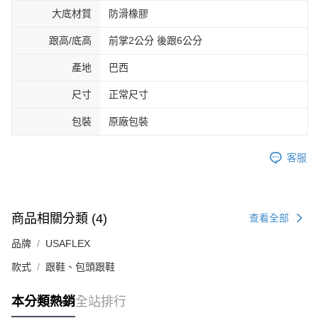
大底材質
防滑橡膠
跟高/底高
前掌2公分 後跟6公分
產地
巴西
尺寸
正常尺寸
包裝
原廠包裝
客服
商品相關分類 (4)
查看全部
品牌
USAFLEX
款式
跟鞋、包頭跟鞋
本分類熱銷
全站排行