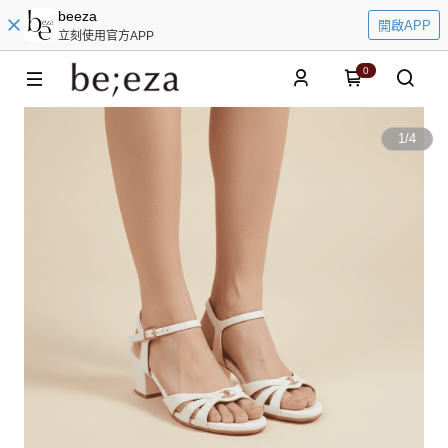
beeza
開啟APP
立刻使用官方APP
0
1
/
4