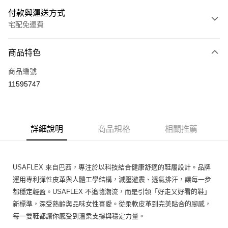
付款與運送方式
宅配免運費
付款方式
商品特色
信用卡一次付款
商品編號
Apple Pay
11595747
街口支付
悠遊付
詳細說明
商品規格
相關推薦
ATM付款
運送方式
USAFLEX 來自巴西，專注於以科技結合健康舒適的鞋履設計。品牌
宅配
運用專利彈性皮革與人體工學結構，減壓避震、透氣排汗，讓每一步
免運費
都穩定輕盈。USAFLEX 不追隨潮流，而是引領「好走又好看的鞋」
新標準，深受熟齡與品味女性喜愛。從柔軟皮革到完美貼合的腳感，
每一雙鞋都讓你感受到溫柔支撐與穩定力量。