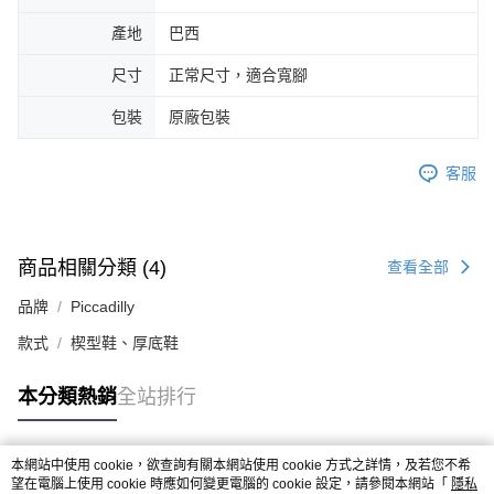
產地
巴西
尺寸
正常尺寸，適合寬腳
包裝
原廠包裝
客服
商品相關分類 (4)
查看全部
品牌
Piccadilly
款式
楔型鞋、厚底鞋
本分類熱銷
全站排行
本網站中使用 cookie，欲查詢有關本網站使用 cookie 方式之詳情，及若您不希
熱門標籤
望在電腦上使用 cookie 時應如何變更電腦的 cookie 設定，請參閱本網站「
隱私