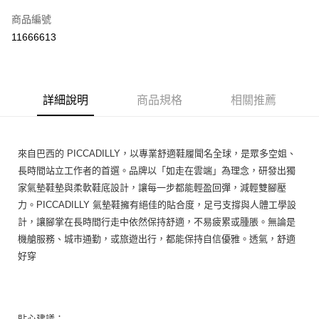
信用卡一次付款
商品編號
Apple Pay
11666613
街口支付
悠遊付
詳細說明
商品規格
相關推薦
ATM付款
運送方式
來自巴西的 PICCADILLY，以專業舒適鞋履聞名全球，是眾多空姐、
宅配
長時間站立工作者的首選。品牌以「如走在雲端」為理念，研發出獨
免運費
家氣墊鞋墊與柔軟鞋底設計，讓每一步都能輕盈回彈，減輕雙腳壓
力。PICCADILLY 氣墊鞋擁有絕佳的貼合度，足弓支撐與人體工學設
計，讓腳掌在長時間行走中依然保持舒適，不易疲累或腫脹。無論是
機艙服務、城市通勤，或旅遊出行，都能保持自信優雅。透氣，舒適
好穿
貼心建議：