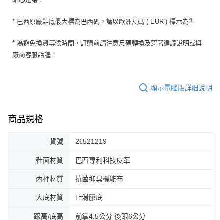
* 巴西原廠鞋底最大標為巴西碼，請以歐洲尺碼 ( EUR ) 標示為準
* 為避免換貨等候時間，訂購前請注意尺碼轉換及穿著建議說明或與
廠商客服諮喔！
顯示電腦版詳細說明
商品規格
貨號
26521219
鞋面材質
巴西專利科技皮革
內裡材質
抗菌抑臭機能布
大底材質
止滑膠底
跟高/底高
前掌4.5公分 後跟6公分