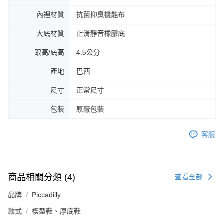
內裡材質
抗菌抑臭機能布
大底材質
止滑靜音橡膠底
跟高/底高
4.5公分
產地
巴西
尺寸
正常尺寸
包裝
原廠包裝
客服
商品相關分類 (4)
查看全部
品牌
Piccadilly
款式
楔型鞋、厚底鞋