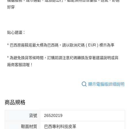
機艙服務、城市通勤，或旅遊出行，都能保持自信優雅。透氣，舒適
好穿
貼心建議：
* 巴西原廠鞋底最大標為巴西碼，請以歐洲尺碼 ( EUR ) 標示為準
* 為避免換貨等候時間，訂購前請注意尺碼轉換及穿著建議說明或與
廠商客服諮喔！
顯示電腦版詳細說明
商品規格
貨號
26520219
鞋面材質
巴西專利科技皮革