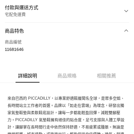
付款與運送方式
宅配免運費
付款方式
商品特色
信用卡一次付款
商品編號
Apple Pay
11681646
街口支付
悠遊付
詳細說明
商品規格
相關推薦
ATM付款
運送方式
來自巴西的 PICCADILLY，以專業舒適鞋履聞名全球，是眾多空姐、
宅配
長時間站立工作者的首選。品牌以「如走在雲端」為理念，研發出獨
免運費
家氣墊鞋墊與柔軟鞋底設計，讓每一步都能輕盈回彈，減輕雙腳壓
力。PICCADILLY 氣墊鞋擁有絕佳的貼合度，足弓支撐與人體工學設
計，讓腳掌在長時間行走中依然保持舒適，不易疲累或腫脹。無論是