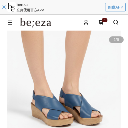
beeza
開啟APP
立刻使用官方APP
0
1
/
6