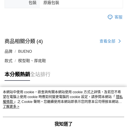
包裝
原廠包裝
客服
商品相關分類 (4)
查看全部
品牌
BUENO
款式
楔型鞋、厚底鞋
本分類熱銷
全站排行
本網站中使用 cookie，欲查詢有關本網站使用 cookie 方式之詳情，及若您不希
熱門標籤
望在電腦上使用 cookie 時應如何變更電腦的 cookie 設定，請參閱本網站「
隱私
權條款
」之 Cookie 聲明。您繼續使用本網站即表示您同意本公司得按本網站使
用條款之 Cookie 聲明使用 cookie。
了解更多 >
我知道了