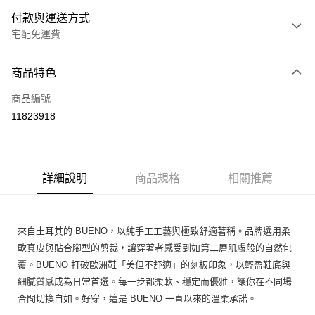
付款與運送方式
宅配免運費
付款方式
商品特色
信用卡一次付款
商品編號
Apple Pay
11823918
街口支付
悠遊付
詳細說明
商品規格
相關推薦
ATM付款
運送方式
來自土耳其的 BUENO，以純手工工藝與極致舒適著稱。品牌選用柔
宅配
軟真皮與貼合腳型的剪裁，讓穿著者感受到如第二層肌膚般的自然包
免運費
覆。BUENO 打破歐洲鞋「美但不舒適」的刻板印象，以輕盈鞋底與
細膩質感成為日常首選。每一步都柔軟、穩定而優雅，讓你在不同場
合間切換自如。好穿，這是 BUENO 一直以來的溫柔承諾。