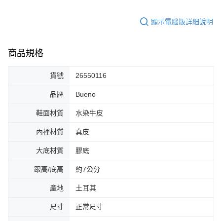
顯示電腦版詳細說明
商品規格
貨號
26550116
品牌
Bueno
鞋面材質
水染牛皮
內裡材質
真皮
大底材質
膠底
跟高/底高
約7公分
產地
土耳其
尺寸
正常尺寸