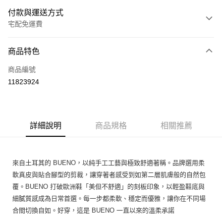
付款與運送方式
宅配免運費
付款方式
商品特色
信用卡一次付款
商品編號
Apple Pay
11823924
街口支付
悠遊付
詳細說明
商品規格
相關推薦
ATM付款
運送方式
來自土耳其的 BUENO，以純手工工藝與極致舒適著稱。品牌選用柔
宅配
軟真皮與貼合腳型的剪裁，讓穿著者感受到如第二層肌膚般的自然包
免運費
覆。BUENO 打破歐洲鞋「美但不舒適」的刻板印象，以輕盈鞋底與
細膩質感成為日常首選。每一步都柔軟、穩定而優雅，讓你在不同場
合間切換自如。好穿，這是 BUENO 一直以來的溫柔承諾