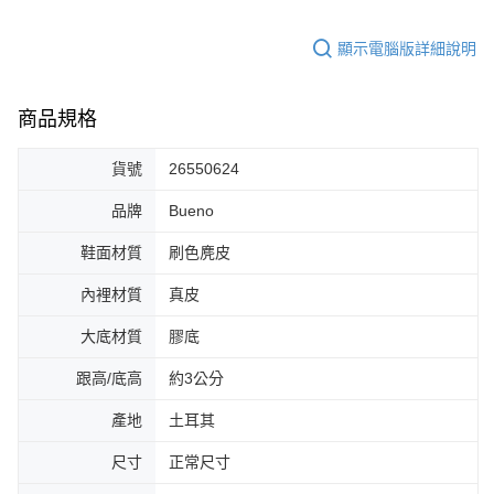
顯示電腦版詳細說明
商品規格
貨號
26550624
品牌
Bueno
鞋面材質
刷色麂皮
內裡材質
真皮
大底材質
膠底
跟高/底高
約3公分
產地
土耳其
尺寸
正常尺寸