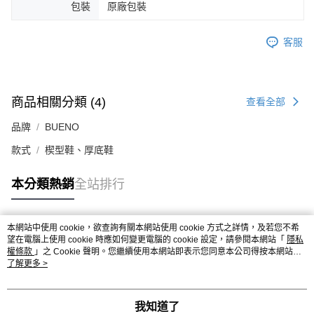
包裝
原廠包裝
客服
商品相關分類 (4)
查看全部
品牌
BUENO
款式
楔型鞋、厚底鞋
本分類熱銷
全站排行
本網站中使用 cookie，欲查詢有關本網站使用 cookie 方式之詳情，及若您不希
熱門標籤
望在電腦上使用 cookie 時應如何變更電腦的 cookie 設定，請參閱本網站「
隱私
權條款
」之 Cookie 聲明。您繼續使用本網站即表示您同意本公司得按本網站使
用條款之 Cookie 聲明使用 cookie。
了解更多 >
我知道了