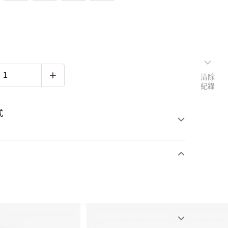
清除
紀錄
式
4)