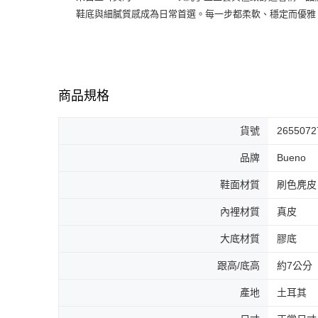
鞋底與細膩質感成為日常首選。每一步都柔軟、穩定而優雅，
商品規格
貨號
2655072
品牌
Bueno
鞋面材質
刷色麂皮
內裡材質
真皮
大底材質
膠底
跟高/底高
約7公分
產地
土耳其