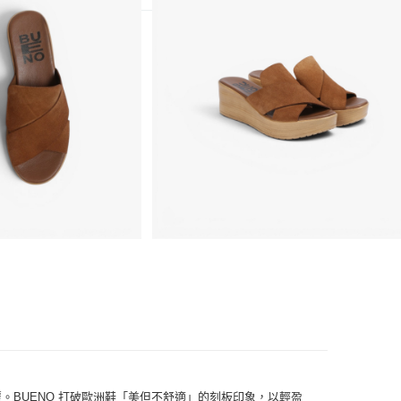
厚底鞋
鞋
。BUENO 打破歐洲鞋「美但不舒適」的刻板印象，以輕盈