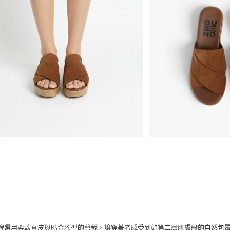
悠遊付
品牌
BUENO
分享
客服
ATM付款
款式
楔型鞋、
款式
涼鞋、拖
運送方式
場合
都會時尚
宅配
免運費
品牌選用柔軟真皮與貼合腳型的剪裁，讓穿著者感受到如第二層肌膚般的自然包覆