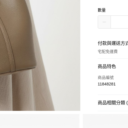
數量
付款與運送方
宅配免運費
付款方式
商品特色
信用卡一次付款
商品編號
11848281
Apple Pay
街口支付
商品相關分類 (
悠遊付
品牌
TGD 包
分享
客服
ATM付款
款式
包款