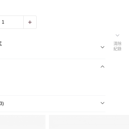
式
清除
紀錄
3)
包