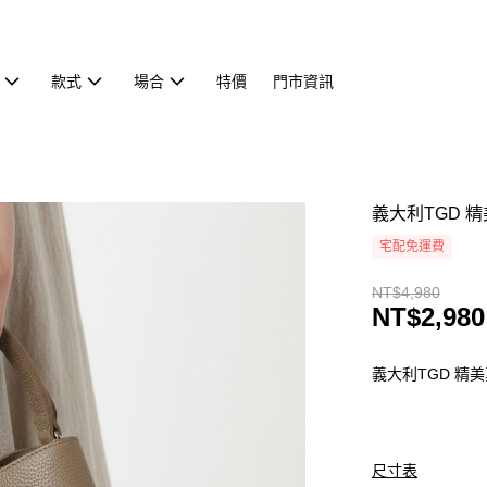
款式
場合
特價
門市資訊
義大利TGD 精
宅配免運費
NT$4,980
NT$2,980
義大利TGD 精
尺寸表