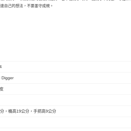
人要敢於表達自己的想法，不要墨守成規。
4
 Digger
皮
公分，桶高19公分，手把高9公分