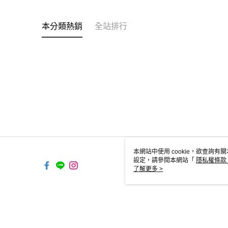
本分類熱銷
全站排行
本網站中使用 cookie，欲查詢有關
設定，請參閱本網站「
隱私權條款
使用 cookie。
了解更多 >