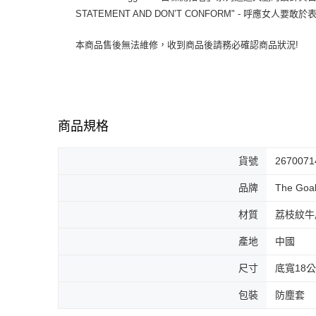
STATEMENT AND DON’T CONFORM" - 呼應女
本商品售後無法維修，收到商品後請務必確認商品狀況!
商品規格
貨號
2670071
品牌
The Goal
材質
荔枝紋牛
產地
中國
尺寸
底寬18
包裝
防塵套