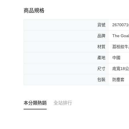
商品規格
貨號
2670071
品牌
The Goal
材質
荔枝紋牛
產地
中國
尺寸
底寬18
包裝
防塵套
本分類熱銷
全站排行