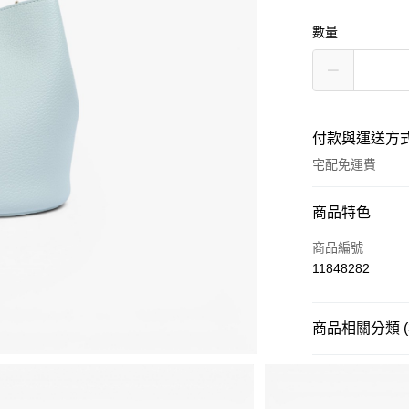
數量
付款與運送方
宅配免運費
付款方式
商品特色
信用卡一次付款
商品編號
11848282
Apple Pay
街口支付
商品相關分類 (
悠遊付
品牌
TGD 包
分享
客服
ATM付款
款式
包款