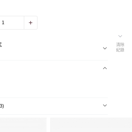
式
清除
紀錄
3)
包