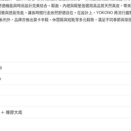
質、舒適機能與時尚設計完美結合。鞋面、內裡與鞋墊皆選用高品質天然真皮，帶
、緩衝與透氣性能，讓長時間行走依然舒適自在。在設計上，YOKONO 將流行
系列外，品牌亦推出莫卡辛鞋、休閒鞋與短靴等多元鞋款，滿足不同季節與穿
9
O
 ＋ 橡膠大底