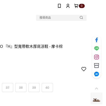
0
O 『H』型寬帶軟木厚底涼鞋 - 摩卡棕
37
38
39
40