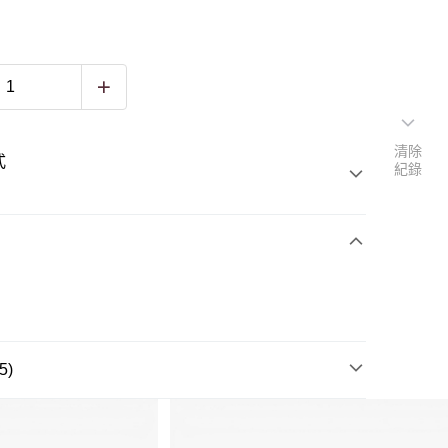
清除
式
紀錄
5)
O
厚底鞋