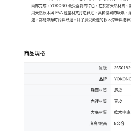
南部完成。YOKONO 最受喜愛的特色，在於將天然材
用天然軟木與 EVA 輕量材質打造鞋底，具備優異的吸震
遊，都能兼顧時尚與舒適。除了廣受歡迎的軟木涼鞋與拖鞋
商品規格
貨號
2650182
品牌
YOKON
鞋面材質
麂皮
內裡材質
真皮
大底材質
軟木中底
底高/跟高
5公分