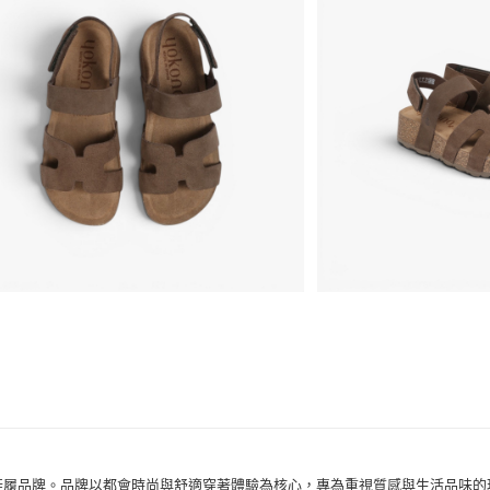
款式
涼鞋、拖
運送方式
場合
假期派對
宅配
場合
戶外流行
免運費
手工真皮鞋履品牌。品牌以都會時尚與舒適穿著體驗為核心，專為重視質感與生活品