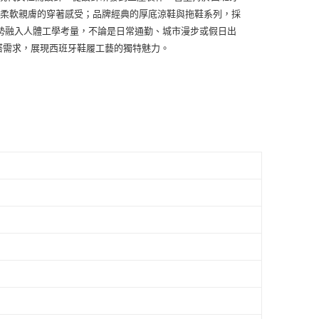
來柔軟親膚的穿著感受；品牌經典的厚底涼鞋與拖鞋系列，採
趨勢融入人體工學考量，不論是日常通勤、城市漫步或假日出
搭需求，展現西班牙鞋履工藝的獨特魅力。