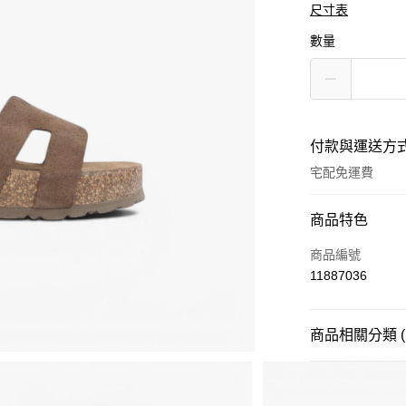
尺寸表
數量
付款與運送方
宅配免運費
付款方式
商品特色
信用卡一次付款
商品編號
11887036
Apple Pay
街口支付
商品相關分類 (
悠遊付
品牌
YOKON
分享
客服
ATM付款
款式
楔型鞋、