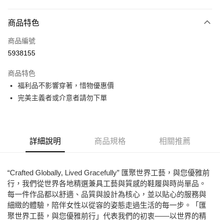
付款方式
商品特色
信用卡一次付款
商品編號
超商取貨付款
5938155
LINE Pay
商品特色
Apple Pay
福利品不影響穿著，惜物優惠價
完美主義者或介意者請勿下單
街口支付
悠遊付
ATM付款
詳細說明
商品規格
相關推薦
運送方式
“Crafted Globally, Lived Gracefully” 匯聚世界工藝，與您優雅前
全家取貨付款
行，我們從世界各地精選兼具工藝與質感的鞋履與時尚單品。
每筆NT$80，滿NT$2,000(含以上)免運費
每一件作品都以舒適、品質與設計為核心，並以貼心的服務與
細緻的體驗，陪伴女性以從容的姿態走過生活的每一步。「匯
7-11取貨付款
聚世界工藝，與您優雅前行」代表我們的初衷——以世界的精