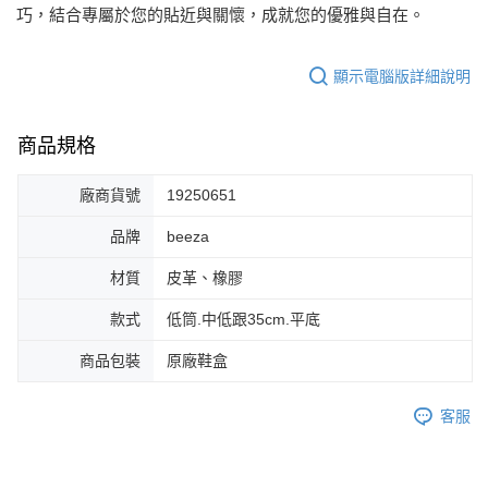
每筆NT$80，滿NT$2,000(含以上)免運費
巧，結合專屬於您的貼近與關懷，成就您的優雅與自在。
宅配
免運費
顯示電腦版詳細說明
付款後門市自取
商品規格
每筆NT$80，滿NT$2,000(含以上)免運費
廠商貨號
19250651
品牌
beeza
材質
皮革、橡膠
款式
低筒.中低跟35cm.平底
商品包裝
原廠鞋盒
客服