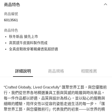
商品特色
LINE Pay
商品編號
Apple Pay
6013561
街口支付
商品特色
悠遊付
秋冬新品 搶先上市
ATM付款
高質感牛皮面料製作而成
全真皮鞋款穿著親膚透氣超舒適
運送方式
全家取貨付款
每筆NT$80，滿NT$2,000(含以上)免運費
詳細說明
商品規格
相關推薦
7-11取貨付款
每筆NT$80，滿NT$2,000(含以上)免運費
“Crafted Globally, Lived Gracefully” 匯聚世界工藝，與您優雅前
行，我們從世界各地精選兼具工藝與質感的鞋履與時尚單品。
宅配
每一件作品都以舒適、品質與設計為核心，並以貼心的服務與
免運費
細緻的體驗，陪伴女性以從容的姿態走過生活的每一步。「匯
聚世界工藝，與您優雅前行」代表我們的初衷——以世界的精
付款後門市自取