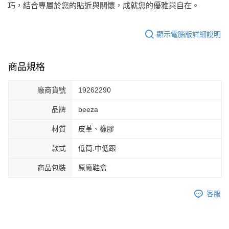
巧，結合專屬於您的貼近與關懷，成就您的優雅與自在。
每筆NT$80，滿NT$2,000(含以上)免運費
顯示電腦版詳細說明
商品規格
廠商貨號
19262290
品牌
beeza
材質
皮革、橡膠
款式
低筒.中低跟
商品包裝
原廠鞋盒
客服