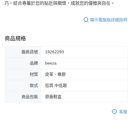
巧，結合專屬於您的貼近與關懷，成就您的優雅與自在。
每筆NT$80，滿NT$2,000(含以上)免運費
顯示電腦版詳細說明
商品規格
廠商貨號
19262293
品牌
beeza
材質
皮革、橡膠
款式
低筒.中低跟
商品包裝
原廠鞋盒
客服