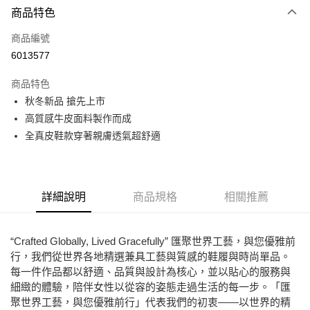
商品特色
LINE Pay
商品編號
Apple Pay
6013577
街口支付
商品特色
悠遊付
秋冬新品 搶先上市
ATM付款
高質感牛皮面料製作而成
全真皮鞋款穿著親膚透氣超舒適
運送方式
全家取貨付款
每筆NT$80，滿NT$2,000(含以上)免運費
詳細說明
商品規格
相關推薦
7-11取貨付款
每筆NT$80，滿NT$2,000(含以上)免運費
“Crafted Globally, Lived Gracefully” 匯聚世界工藝，與您優雅前
行，我們從世界各地精選兼具工藝與質感的鞋履與時尚單品。
宅配
每一件作品都以舒適、品質與設計為核心，並以貼心的服務與
免運費
細緻的體驗，陪伴女性以從容的姿態走過生活的每一步。「匯
聚世界工藝，與您優雅前行」代表我們的初衷——以世界的精
付款後門市自取