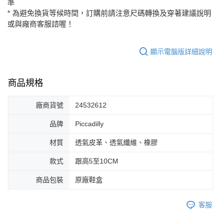
準
每筆NT$80，滿NT$2,000(含以上)免運費
* 為避免換貨等候時間，訂購前請注意尺碼轉換及穿著建議說明
或與廠商客服諮喔！
顯示電腦版詳細說明
商品規格
廠商貨號
24532612
品牌
Piccadilly
材質
透氣皮革、透氣纖維、橡膠
款式
跟高5至10CM
商品包裝
原廠鞋盒
客服