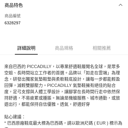
商品特色
LINE Pay
商品編號
Apple Pay
6328297
街口支付
悠遊付
ATM付款
詳細說明
商品規格
相關推薦
運送方式
來自巴西的 PICCADILLY，以專業舒適鞋履聞名全球，是眾多
全家取貨付款
空姐、長時間站立工作者的首選。品牌以「如走在雲端」為理
念，研發出獨家氣墊鞋墊與柔軟鞋底設計，讓每一步都能輕盈
每筆NT$80，滿NT$2,000(含以上)免運費
回彈，減輕雙腳壓力。PICCADILLY 氣墊鞋擁有絕佳的貼合
7-11取貨付款
度，足弓支撐與人體工學設計，讓腳掌在長時間行走中依然保
每筆NT$80，滿NT$2,000(含以上)免運費
持舒適，不易疲累或腫脹。無論是機艙服務、城市通勤，或旅
遊出行，都能保持自信優雅。透氣，舒適好穿
宅配
免運費
貼心建議：
* 巴西原廠鞋底最大標為巴西碼，請以歐洲尺碼 ( EUR ) 標示為
付款後門市自取