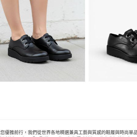
商品相關分類 (
運送方式
品牌
IMAC
全家取貨付款
分享
客服
每筆NT$80，滿N
款式
樂福鞋
7-11取貨付款
場合
戶外流行
每筆NT$80，滿N
宅配
免運費
付款後門市自取
每筆NT$80，滿N
efully” 匯聚世界工藝，與您優雅前行，我們從世界各地精選兼具工藝與質感的