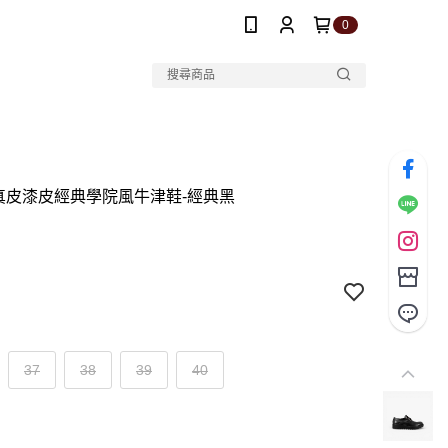
0
C 真皮漆皮經典學院風牛津鞋-經典黑
37
38
39
40