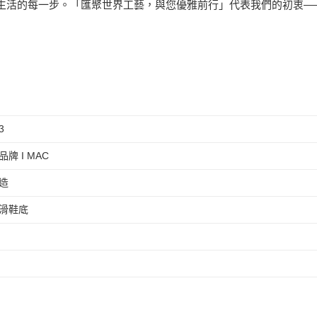
生活的每一步。「匯聚世界工藝，與您優雅前行」代表我們的初衷—
3
牌 I MAC
造
滑鞋底