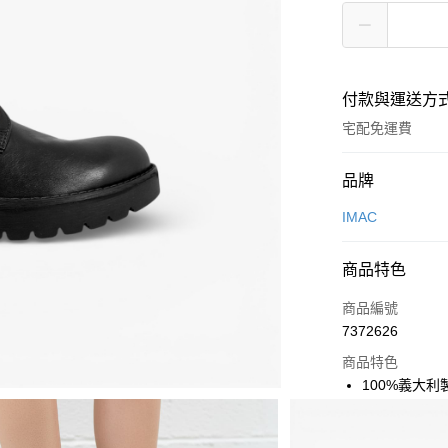
付款與運送方
宅配免運費
付款方式
品牌
信用卡一次付款
IMAC
超商取貨付款
商品特色
LINE Pay
商品編號
Apple Pay
7372626
商品特色
街口支付
100%義大利
悠遊付
輕量柔軟 人
一體成型注塑
ATM付款