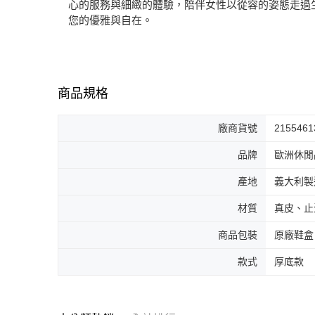
心的服務與細緻的體驗，陪伴女性以從容的姿態走過
您的優雅與自在。
商品規格
廠商貨號
2155461
品牌
歐洲休閒品
產地
義大利製
材質
真皮、止
商品包裝
原廠鞋盒
款式
厚底款