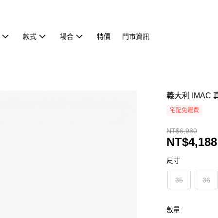
款式
場合
特價
門市資訊
義大利 IMA
宅配免運費
NT$6,980
NT$4,188
尺寸
35
36
數量