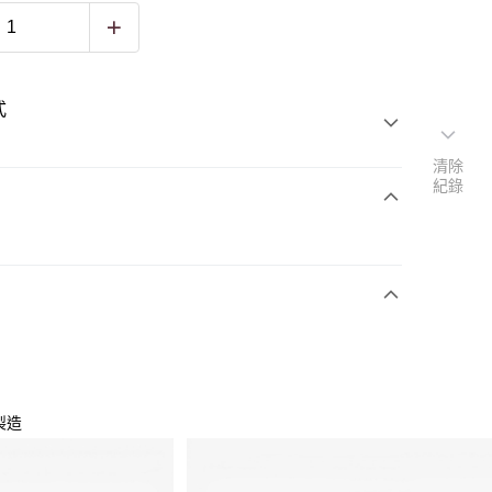
式
清除
紀錄
製造
體抗震結構
科技鞋底