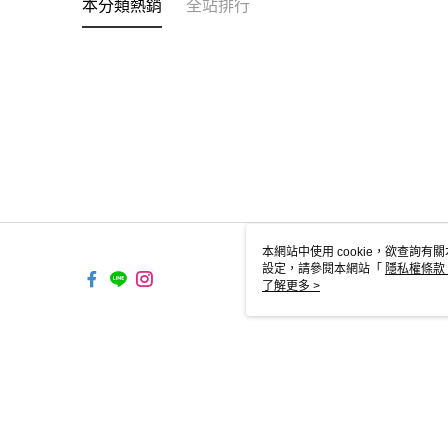
本分類熱銷
全站排行
本網站中使用 cookie，欲查詢有關
設定，請參閱本網站「
隱私權條款
使用 cookie。
了解更多 >