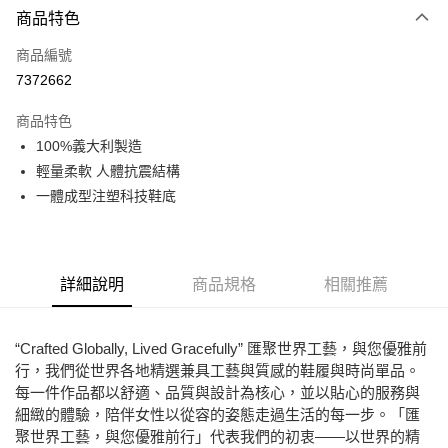
商品特色
LINE Pay
商品編號
Apple Pay
7372662
街口支付
商品特色
悠遊付
100%義大利製造
ATM付款
輕量柔軟 人體抗震結構
一體成型注塑科技鞋底
運送方式
全家取貨付款
每筆NT$80，滿NT$2,000(含以上)免運費
詳細說明
商品規格
相關推薦
7-11取貨付款
每筆NT$80，滿NT$2,000(含以上)免運費
“Crafted Globally, Lived Gracefully” 匯聚世界工藝，與您優雅前
行，我們從世界各地精選兼具工藝與質感的鞋履與時尚單品。
宅配
每一件作品都以舒適、品質與設計為核心，並以貼心的服務與
免運費
細緻的體驗，陪伴女性以從容的姿態走過生活的每一步。「匯
聚世界工藝，與您優雅前行」代表我們的初衷——以世界的精
付款後門市自取