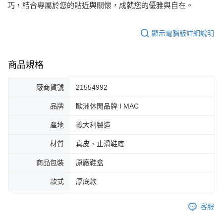
巧，結合專屬於您的貼近與關懷，成就您的優雅與自在。
每筆NT$80，滿NT$2,000(含以上)免運費
顯示電腦版詳細說明
商品規格
廠商貨號
21554992
品牌
歐洲休閒品牌 I MAC
產地
義大利製造
材質
真皮、止滑鞋底
商品包裝
原廠鞋盒
款式
厚底款
客服