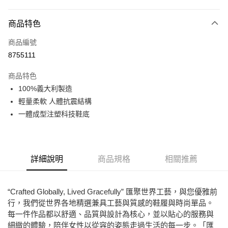
付款方式
商品特色
信用卡一次付款
商品編號
超商取貨付款
8755111
LINE Pay
商品特色
Apple Pay
100%義大利製造
輕量柔軟 人體抗震結構
街口支付
一體成型注塑科技鞋底
悠遊付
ATM付款
詳細說明
商品規格
相關推薦
運送方式
全家取貨付款
“Crafted Globally, Lived Gracefully” 匯聚世界工藝，與您優雅前
每筆NT$80，滿NT$2,000(含以上)免運費
行，我們從世界各地精選兼具工藝與質感的鞋履與時尚單品。
每一件作品都以舒適、品質與設計為核心，並以貼心的服務與
7-11取貨付款
細緻的體驗，陪伴女性以從容的姿態走過生活的每一步。「匯