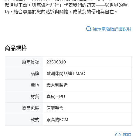
每筆NT$80，滿NT$2,000(含以上)免運費
聚世界工藝，與您優雅前行」代表我們的初衷——以世界的精
巧，結合專屬於您的貼近與關懷，成就您的優雅與自在。
宅配
免運費
顯示電腦版詳細說明
付款後門市自取
每筆NT$80，滿NT$2,000(含以上)免運費
商品規格
廠商貨號
23506310
品牌
歐洲休閒品牌 I MAC
產地
義大利製造
材質
真皮、PU
商品包裝
原廠鞋盒
款式
跟高約5CM
客服