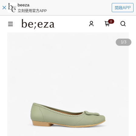
beeza
開啟APP
立刻使用官方APP
0
1
/
3