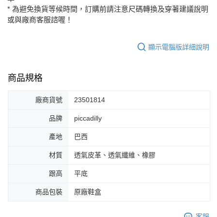
每筆NT$80，滿NT$2,000(含以上)免運費
* 為避免換貨等候時間，訂購前請注意尺碼轉換及穿著建議說明
或與廠商客服諮喔！
顯示電腦版詳細說明
商品規格
廠商貨號
23501814
品牌
piccadilly
產地
巴西
材質
透氣皮革、透氣纖維、橡膠
跟高
平底
商品包裝
原廠鞋盒
客服