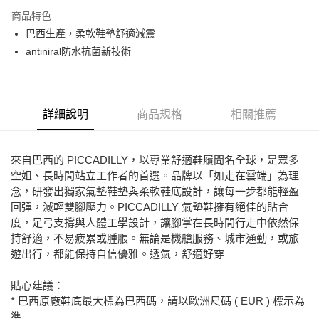
LINE Pay
商品特色
Apple Pay
巴西生產，柔軟鞋墊舒適減震
antiniral防水抗菌新技術
街口支付
悠遊付
ATM付款
詳細說明
商品規格
相關推薦
運送方式
來自巴西的 PICCADILLY，以專業舒適鞋履聞名全球，是眾多
全家取貨付款
空姐、長時間站立工作者的首選。品牌以「如走在雲端」為理
每筆NT$80，滿NT$2,000(含以上)免運費
念，研發出獨家氣墊鞋墊與柔軟鞋底設計，讓每一步都能輕盈
回彈，減輕雙腳壓力。PICCADILLY 氣墊鞋擁有絕佳的貼合
7-11取貨付款
度，足弓支撐與人體工學設計，讓腳掌在長時間行走中依然保
每筆NT$80，滿NT$2,000(含以上)免運費
持舒適，不易疲累或腫脹。無論是機艙服務、城市通勤，或旅
遊出行，都能保持自信優雅。透氣，舒適好穿
宅配
免運費
貼心建議：
* 巴西原廠鞋底最大標為巴西碼，請以歐洲尺碼 ( EUR ) 標示為
付款後門市自取
準