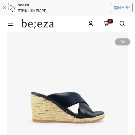
beeza
開啟APP
立刻使用官方APP
0
1
/
6