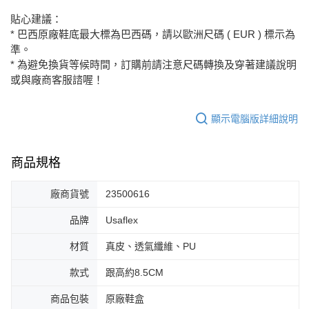
每筆NT$80，滿NT$2,000(含以上)免運費
貼心建議：
* 巴西原廠鞋底最大標為巴西碼，請以歐洲尺碼 ( EUR ) 標示為
準。
* 為避免換貨等候時間，訂購前請注意尺碼轉換及穿著建議說明
或與廠商客服諮喔！
顯示電腦版詳細說明
商品規格
廠商貨號
23500616
品牌
Usaflex
材質
真皮、透氣纖維、PU
款式
跟高約8.5CM
商品包裝
原廠鞋盒