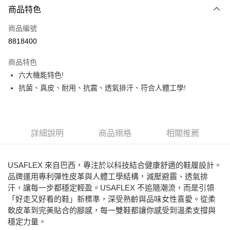
商品特色
LINE Pay
商品編號
Apple Pay
8818400
街口支付
商品特色
悠遊付
六大機能特色!
ATM付款
抗菌、真皮、耐用、抗震、透氣排汗、符合人體工學!
運送方式
全家取貨付款
詳細說明
商品規格
相關推薦
每筆NT$80，滿NT$2,000(含以上)免運費
7-11取貨付款
USAFLEX 來自巴西，專注於以科技結合健康舒適的鞋履設計。
每筆NT$80，滿NT$2,000(含以上)免運費
品牌運用專利彈性皮革與人體工學結構，減壓避震、透氣排
汗，讓每一步都穩定輕盈。USAFLEX 不追隨潮流，而是引領
宅配
「好走又好看的鞋」新標準，深受熟齡與品味女性喜愛。從柔
免運費
軟皮革到完美貼合的腳感，每一雙鞋都讓你感受到溫柔支撐與
穩定力量。
付款後門市自取